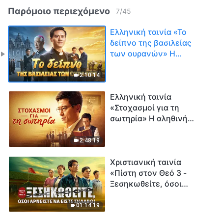
Παρόμοιο περιεχόμενο
7
/
45
Ελληνική ταινία «Το
δείπνο της βασιλείας
των ουρανών» Η
μαρτυρία για την πίστη
ενός καθολικού ιερέα
2:10:14
Ελληνική ταινία
«Στοχασμοί για τη
σωτηρία» Η αληθινή
ιστορία ενός
εκκλησιαστικού
2:48:19
πρεσβύτερου
Χριστιανική ταινία
«Πίστη στον Θεό 3 -
Ξεσηκωθείτε, όσοι
αρνείστε να είστε
σκλάβοι»
01:14:19