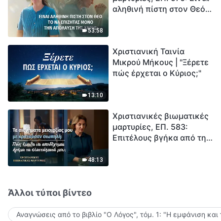
αληθινή πίστη στον Θεό
Ξεκινά η αντίστροφη
το να επιζητάς μόνο την
μέτρηση για την
απόλαυση της χάρης;
ανθρωπότητα. Έχεις βρει
53:58
τρόπο να επιβιώσεις;
Χριστιανική Ταινία
Μικρού Μήκους | "Ξέρετε
πώς έρχεται ο Κύριος;"
13:10
Χριστιανικές βιωματικές
μαρτυρίες, ΕΠ. 583:
Επιτέλους βγήκα από τη
σκιά της κατωτερότητας
48:13
Άλλοι τύποι βίντεο
Αναγνώσεις από το βιβλίο "Ο Λόγος", τόμ. 1: "Η εμφάνιση και