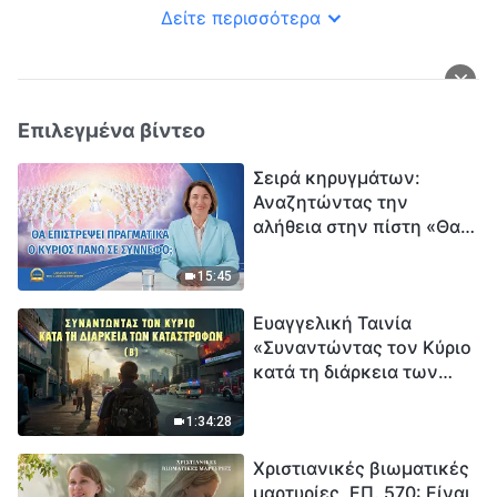
Δείτε περισσότερα
Επιλεγμένα βίντεο
Σειρά κηρυγμάτων:
Αναζητώντας την
αλήθεια στην πίστη «Θα
επιστρέψει πραγματικά ο
Κύριος πάνω σε
15:45
σύννεφο;»
Ευαγγελική Ταινία
«Συναντώντας τον Κύριο
κατά τη διάρκεια των
καταστροφών» (B) Η Γη
εισέρχεται σε μια
1:34:28
«περίοδο μαζικής
Χριστιανικές βιωματικές
εξαφάνισης». Οι
μαρτυρίες, ΕΠ. 570: Είναι
καταστροφές χτυπούν.