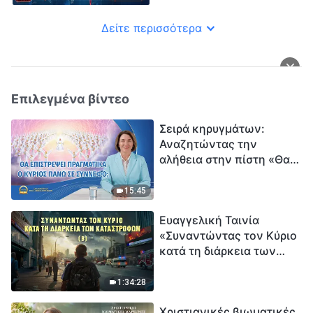
άρρωστη χριστιανή:
Δίωξη στη ΜΕΘ
Δείτε περισσότερα
Επιλεγμένα βίντεο
Σειρά κηρυγμάτων:
Αναζητώντας την
αλήθεια στην πίστη «Θα
επιστρέψει πραγματικά ο
Κύριος πάνω σε
15:45
σύννεφο;»
Ευαγγελική Ταινία
«Συναντώντας τον Κύριο
κατά τη διάρκεια των
καταστροφών» (B) Η Γη
εισέρχεται σε μια
1:34:28
«περίοδο μαζικής
Χριστιανικές βιωματικές
εξαφάνισης». Οι