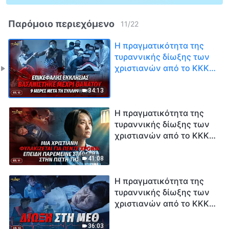
Παρόμοιο περιεχόμενο
11
/
22
Η πραγματικότητα της
τυραννικής δίωξης των
χριστιανών από το ΚΚΚ,
ΕΠ. 12: Επικεφαλής
εκκλησίας βασανίστηκε
34:13
μέχρι θανάτου 9 μέρες
μετά τη σύλληψή του
Η πραγματικότητα της
τυραννικής δίωξης των
χριστιανών από το ΚΚΚ,
ΕΠ. 11: Μια χριστιανή
φυλακίζεται για πέντε
41:08
χρόνια επειδή παρέμεινε
σταθερή στην πίστη της
Η πραγματικότητα της
τυραννικής δίωξης των
χριστιανών από το ΚΚΚ,
ΕΠ. 10: Αποκλειστική
συνέντευξη με μια βαριά
36:03