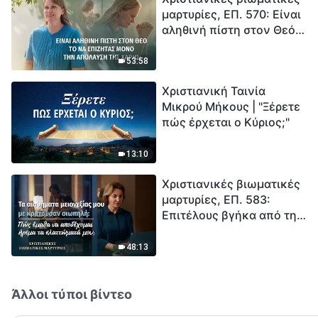
μαρτυρίες, ΕΠ. 570: Είναι
καταστροφές χτυπούν.
αληθινή πίστη στον Θεό
Ξεκινά η αντίστροφη
το να επιζητάς μόνο την
μέτρηση για την
απόλαυση της χάρης;
ανθρωπότητα. Έχεις βρει
53:58
τρόπο να επιβιώσεις;
Χριστιανική Ταινία
Μικρού Μήκους | "Ξέρετε
πώς έρχεται ο Κύριος;"
13:10
Χριστιανικές βιωματικές
μαρτυρίες, ΕΠ. 583:
Επιτέλους βγήκα από τη
σκιά της κατωτερότητας
48:13
Άλλοι τύποι βίντεο