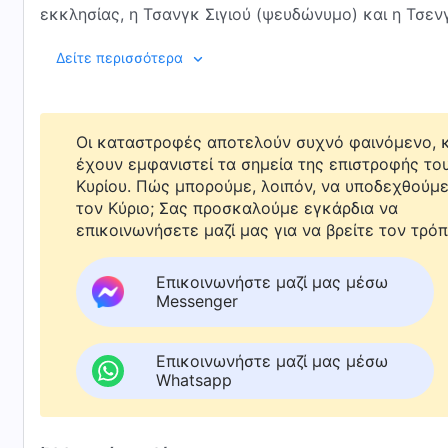
εκκλησίας, η Τσανγκ Σιγιού (ψευδώνυμο) και η Τσε
θανάτου από την αστυνομία λίγες μόλις μέρες μετά 
00:20 Σημαντικά στιγμιότυπα
Δείτε περισσότερα
υποβλήθηκαν σε απάνθρωπα βασανιστήρια, τα οποία
Αυτό το ρεπορτάζ θα συνεχίσει να εκθέτει την αλήθ
02:45 Η Τσανγκ Σιγιού, επόπτρια της Εκκλησίας το
θανάτου
Οι καταστροφές αποτελούν συχνό φαινόμενο, κ
14:30 Η Τσενγκ Σιαοτζουάν, επόπτρια της Εκκλησία
έχουν εμφανιστεί τα σημεία της επιστροφής το
Κυρίου. Πώς μπορούμε, λοιπόν, να υποδεχθούμ
μέχρι θανάτου
τον Κύριο; Σας προσκαλούμε εγκάρδια να
26:29 Η Τσεν Λου, χριστιανή από την Εκκλησία του
επικοινωνήσετε μαζί μας για να βρείτε τον τρόπ
ανάκριση υψηλής τεχνολογίας υπό βασανιστήρια
Επικοινωνήστε μαζί μας μέσω
33:53 Τελικές παρατηρήσεις
Messenger
Επικοινωνήστε μαζί μας μέσω
Whatsapp