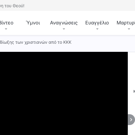
η του Θεού!
Βίντεο
Ύμνοι
Αναγνώσεις
Ευαγγέλιο
Μαρτυρ
 δίωξης των χριστιανών από το ΚΚΚ