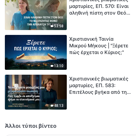
μαρτυρίες, ΕΠ. 570: Είναι
καταστροφές χτυπούν.
αληθινή πίστη στον Θεό
Ξεκινά η αντίστροφη
το να επιζητάς μόνο την
μέτρηση για την
απόλαυση της χάρης;
ανθρωπότητα. Έχεις βρει
53:58
τρόπο να επιβιώσεις;
Χριστιανική Ταινία
Μικρού Μήκους | "Ξέρετε
πώς έρχεται ο Κύριος;"
13:10
Χριστιανικές βιωματικές
μαρτυρίες, ΕΠ. 583:
Επιτέλους βγήκα από τη
σκιά της κατωτερότητας
48:13
Άλλοι τύποι βίντεο