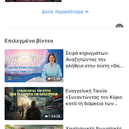
τυραννικής δίωξης των
χριστιανών από το ΚΚΚ
Δείτε περισσότερα
(Μέρος 1)
Επιλεγμένα βίντεο
Σειρά κηρυγμάτων:
Αναζητώντας την
αλήθεια στην πίστη «Θα
επιστρέψει πραγματικά ο
Κύριος πάνω σε
15:45
σύννεφο;»
Ευαγγελική Ταινία
«Συναντώντας τον Κύριο
κατά τη διάρκεια των
καταστροφών» (B) Η Γη
εισέρχεται σε μια
1:34:28
«περίοδο μαζικής
Χριστιανικές βιωματικές
εξαφάνισης». Οι