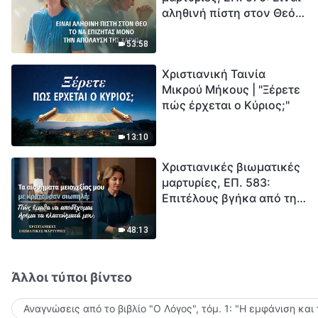
αληθινή πίστη στον Θεό
Ξεκινά η αντίστροφη
το να επιζητάς μόνο την
μέτρηση για την
απόλαυση της χάρης;
ανθρωπότητα. Έχεις βρει
53:58
τρόπο να επιβιώσεις;
Χριστιανική Ταινία
Μικρού Μήκους | "Ξέρετε
πώς έρχεται ο Κύριος;"
13:10
Χριστιανικές βιωματικές
μαρτυρίες, ΕΠ. 583:
Επιτέλους βγήκα από τη
σκιά της κατωτερότητας
48:13
Άλλοι τύποι βίντεο
Αναγνώσεις από το βιβλίο "Ο Λόγος", τόμ. 1: "Η εμφάνιση και