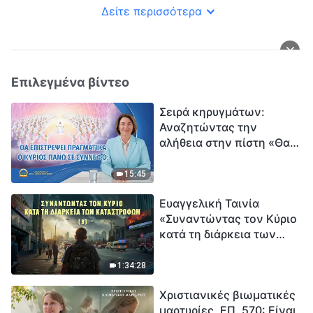
Δείτε περισσότερα
Επιλεγμένα βίντεο
Σειρά κηρυγμάτων:
Αναζητώντας την
αλήθεια στην πίστη «Θα
επιστρέψει πραγματικά ο
Κύριος πάνω σε
15:45
σύννεφο;»
Ευαγγελική Ταινία
«Συναντώντας τον Κύριο
κατά τη διάρκεια των
καταστροφών» (B) Η Γη
εισέρχεται σε μια
1:34:28
«περίοδο μαζικής
Χριστιανικές βιωματικές
εξαφάνισης». Οι
μαρτυρίες, ΕΠ. 570: Είναι
καταστροφές χτυπούν.