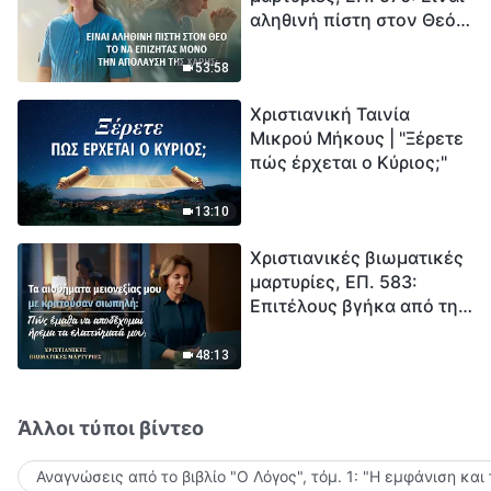
αληθινή πίστη στον Θεό
Ξεκινά η αντίστροφη
το να επιζητάς μόνο την
μέτρηση για την
απόλαυση της χάρης;
ανθρωπότητα. Έχεις βρει
53:58
τρόπο να επιβιώσεις;
Χριστιανική Ταινία
Μικρού Μήκους | "Ξέρετε
πώς έρχεται ο Κύριος;"
13:10
Χριστιανικές βιωματικές
μαρτυρίες, ΕΠ. 583:
Επιτέλους βγήκα από τη
σκιά της κατωτερότητας
48:13
Άλλοι τύποι βίντεο
Αναγνώσεις από το βιβλίο "Ο Λόγος", τόμ. 1: "Η εμφάνιση και