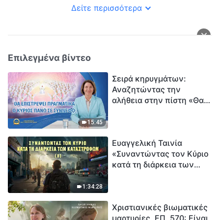
Δείτε περισσότερα
Επιλεγμένα βίντεο
Σειρά κηρυγμάτων:
Αναζητώντας την
αλήθεια στην πίστη «Θα
επιστρέψει πραγματικά ο
Κύριος πάνω σε
15:45
σύννεφο;»
Ευαγγελική Ταινία
«Συναντώντας τον Κύριο
κατά τη διάρκεια των
καταστροφών» (B) Η Γη
εισέρχεται σε μια
1:34:28
«περίοδο μαζικής
Χριστιανικές βιωματικές
εξαφάνισης». Οι
μαρτυρίες, ΕΠ. 570: Είναι
καταστροφές χτυπούν.