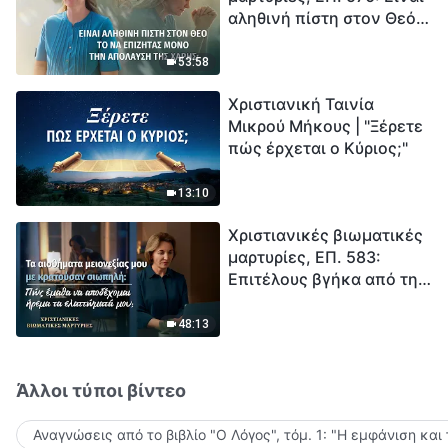
αληθινή πίστη στον Θεό
Ξεκινά η αντίστροφη
το να επιζητάς μόνο την
μέτρηση για την
απόλαυση της χάρης;
ανθρωπότητα. Έχεις βρει
53:58
τρόπο να επιβιώσεις;
Χριστιανική Ταινία
Μικρού Μήκους | "Ξέρετε
πώς έρχεται ο Κύριος;"
13:10
Χριστιανικές βιωματικές
μαρτυρίες, ΕΠ. 583:
Επιτέλους βγήκα από τη
σκιά της κατωτερότητας
48:13
Άλλοι τύποι βίντεο
Αναγνώσεις από το βιβλίο "Ο Λόγος", τόμ. 1: "Η εμφάνιση και