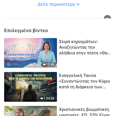
Δείτε περισσότερα
Επιλεγμένα βίντεο
Σειρά κηρυγμάτων:
Αναζητώντας την
αλήθεια στην πίστη «Θα
επιστρέψει πραγματικά ο
Κύριος πάνω σε
15:45
σύννεφο;»
Ευαγγελική Ταινία
«Συναντώντας τον Κύριο
κατά τη διάρκεια των
καταστροφών» (B) Η Γη
εισέρχεται σε μια
1:34:28
«περίοδο μαζικής
Χριστιανικές βιωματικές
εξαφάνισης». Οι
μαρτυρίες, ΕΠ. 570: Είναι
καταστροφές χτυπούν.