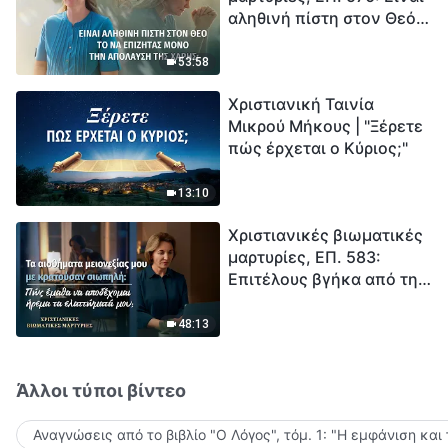
αληθινή πίστη στον Θεό
Ξεκινά η αντίστροφη
το να επιζητάς μόνο την
μέτρηση για την
απόλαυση της χάρης;
ανθρωπότητα. Έχεις βρει
53:58
τρόπο να επιβιώσεις;
Χριστιανική Ταινία
Μικρού Μήκους | "Ξέρετε
πώς έρχεται ο Κύριος;"
13:10
Χριστιανικές βιωματικές
μαρτυρίες, ΕΠ. 583:
Επιτέλους βγήκα από τη
σκιά της κατωτερότητας
48:13
Άλλοι τύποι βίντεο
Αναγνώσεις από το βιβλίο "Ο Λόγος", τόμ. 1: "Η εμφάνιση και