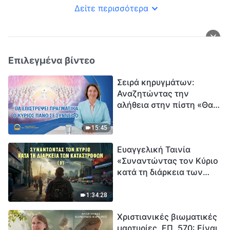
Δείτε περισσότερα
Επιλεγμένα βίντεο
Σειρά κηρυγμάτων:
Αναζητώντας την
αλήθεια στην πίστη «Θα
επιστρέψει πραγματικά ο
Κύριος πάνω σε
15:45
σύννεφο;»
Ευαγγελική Ταινία
«Συναντώντας τον Κύριο
κατά τη διάρκεια των
καταστροφών» (B) Η Γη
εισέρχεται σε μια
1:34:28
«περίοδο μαζικής
Χριστιανικές βιωματικές
εξαφάνισης». Οι
μαρτυρίες, ΕΠ. 570: Είναι
καταστροφές χτυπούν.