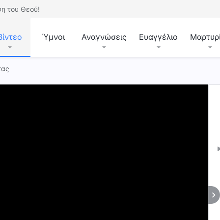
η του Θεού!
Βίντεο
Ύμνοι
Αναγνώσεις
Ευαγγέλιο
Μαρτυρ
τας