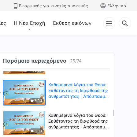
ανθρωπότητας | Απόσπασμα
Εφαρμογές για κινητές συσκευές
Ελληνικά
7:31
321
ίες
Η Νέα Εποχή
Έκθεση εικόνων
Καθημερινά λόγια του Θεού:
Εκθέτοντας τη διαφθορά της
ανθρωπότητας | Απόσπασμα
7:30
322
Καθημερινά λόγια του Θεού:
Εκθέτοντας τη διαφθορά της
Παρόμοιο περιεχόμενο
25
/
74
ανθρωπότητας | Απόσπασμα
10:27
323
Καθημερινά λόγια του Θεού:
Εκθέτοντας τη διαφθορά της
ανθρωπότητας | Απόσπασμα
6:34
324
Καθημερινά λόγια του Θεού:
Εκθέτοντας τη διαφθορά της
ανθρωπότητας | Απόσπασμα
5:30
325