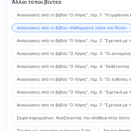
Άλλοι τύποι βίντεο
Ίσως δεν συμφωνείτε, αλλά αν δεν μπορείτε να αναγ
διευθετήσεις Του; Γιατί δεν ενεργείς σύμφωνα με τον 
είστε σίγουρα αυτοί που θα χαθούν. Επειδή ο Θεός 
προσφορές Του; Γιατί μιλάς εκ μέρους του Χριστού; Γ
Αναγνώσεις από το βιβλίο "Ο Λόγος", τόμ. 1: "Η εμφάνιση 
πιστεύουν σε Αυτόν, και όχι εκείνους που είναι επι
είναι σωστά; Γιατί τολμάς να Τον βλασφημείς πίσω 
ακολουθούν, παρόλο που ποτέ δεν πίστεψαν ότι είνα
την πίστη σας;
Αναγνώσεις από το βιβλίο «Καθημερινά λόγια του Θεού»
Αναγνώσεις από το βιβλίο "Ο Λόγος", τόμ. 2: "Σχετικά με 
Αναγνώσεις από το βιβλίο "Ο Λόγος", τόμ. 3: "Οι συνομι
Αναγνώσεις από το βιβλίο "Ο Λόγος", τόμ. 4: "Εκθέτοντας
Αναγνώσεις από το βιβλίο "Ο Λόγος", τόμ. 5: "Οι ευθύνε
Αναγνώσεις από το βιβλίο "Ο Λόγος", τόμ. 6: "Σχετικά με 
Αναγνώσεις από το βιβλίο "Ο Λόγος", τόμ. 7: "Σχετικά με 
Σειρά κηρυγμάτων: Αναζητώντας την αλήθεια στην πίστη
Ταινίες με μαρτυρίες εμπειριών ζωής
Ταινίες θρησ