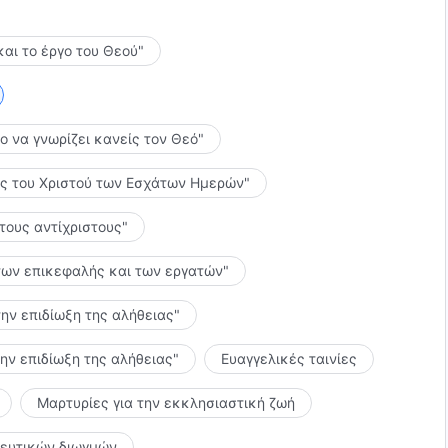
νωρίσετε τις δικές σας προθέσεις σε αυτό, τότε θα
λόγο Του; Γιατί Τον εκβιάζεις και κλέβεις τις
οδηγεί στην τελείωση μόνο εκείνους που πραγματικά
ιατί κρίνεις το κατά πόσον το έργο και ο λόγος Του
και το έργο του Θεού"
φυλακτικοί απέναντί Του, πόσο μάλλον όσους Τον
από την πλάτη Του; Αυτά κι άλλα πολλά στοιχειοθετούν
ι Θεός.
το να γνωρίζει κανείς τον Θεό"
λίες του Χριστού των Εσχάτων Ημερών"
 τους αντίχριστους"
ς των επικεφαλής και των εργατών"
την επιδίωξη της αλήθειας"
την επιδίωξη της αλήθειας"
Ευαγγελικές ταινίες
Μαρτυρίες για την εκκλησιαστική ζωή
κευτικών διωγμών