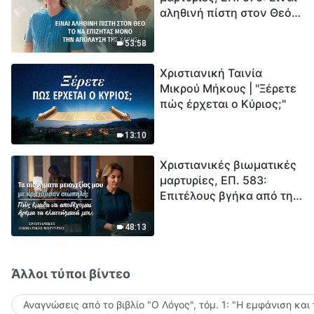
αληθινή πίστη στον Θεό
Ξεκινά η αντίστροφη
το να επιζητάς μόνο την
μέτρηση για την
απόλαυση της χάρης;
ανθρωπότητα. Έχεις βρει
53:58
τρόπο να επιβιώσεις;
Χριστιανική Ταινία
Μικρού Μήκους | "Ξέρετε
πώς έρχεται ο Κύριος;"
13:10
Χριστιανικές βιωματικές
μαρτυρίες, ΕΠ. 583:
Επιτέλους βγήκα από τη
σκιά της κατωτερότητας
48:13
Άλλοι τύποι βίντεο
Αναγνώσεις από το βιβλίο "Ο Λόγος", τόμ. 1: "Η εμφάνιση και