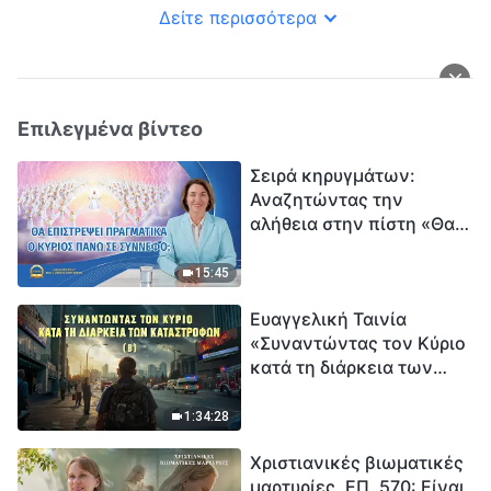
Δείτε περισσότερα
Επιλεγμένα βίντεο
Σειρά κηρυγμάτων:
Αναζητώντας την
αλήθεια στην πίστη «Θα
επιστρέψει πραγματικά ο
Κύριος πάνω σε
15:45
σύννεφο;»
Ευαγγελική Ταινία
«Συναντώντας τον Κύριο
κατά τη διάρκεια των
καταστροφών» (B) Η Γη
εισέρχεται σε μια
1:34:28
«περίοδο μαζικής
Χριστιανικές βιωματικές
εξαφάνισης». Οι
μαρτυρίες, ΕΠ. 570: Είναι
καταστροφές χτυπούν.