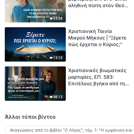
αληθινή πίστη στον Θεό
Ξεκινά η αντίστροφη
το να επιζητάς μόνο την
μέτρηση για την
απόλαυση της χάρης;
ανθρωπότητα. Έχεις βρει
53:58
τρόπο να επιβιώσεις;
Χριστιανική Ταινία
Μικρού Μήκους | "Ξέρετε
πώς έρχεται ο Κύριος;"
13:10
Χριστιανικές βιωματικές
μαρτυρίες, ΕΠ. 583:
Επιτέλους βγήκα από τη
σκιά της κατωτερότητας
48:13
Άλλοι τύποι βίντεο
Αναγνώσεις από το βιβλίο "Ο Λόγος", τόμ. 1: "Η εμφάνιση και