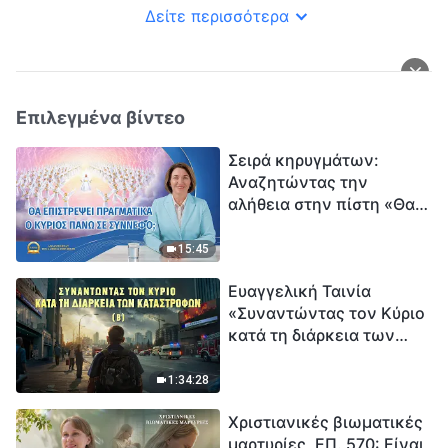
Πνεύματος
Δείτε περισσότερα
Επιλεγμένα βίντεο
Σειρά κηρυγμάτων:
Αναζητώντας την
αλήθεια στην πίστη «Θα
επιστρέψει πραγματικά ο
Κύριος πάνω σε
15:45
σύννεφο;»
Ευαγγελική Ταινία
«Συναντώντας τον Κύριο
κατά τη διάρκεια των
καταστροφών» (B) Η Γη
εισέρχεται σε μια
1:34:28
«περίοδο μαζικής
Χριστιανικές βιωματικές
εξαφάνισης». Οι
μαρτυρίες, ΕΠ. 570: Είναι
καταστροφές χτυπούν.