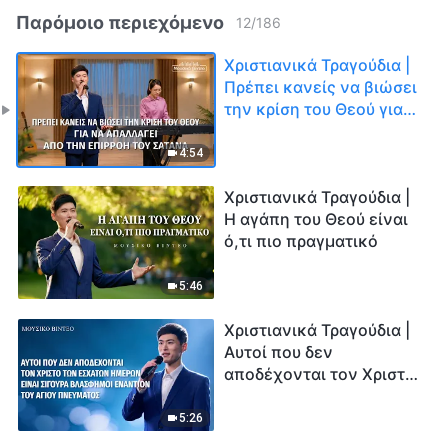
Παρόμοιο περιεχόμενο
12
/
186
Χριστιανικά Τραγούδια |
Πρέπει κανείς να βιώσει
την κρίση του Θεού για
να απαλλαγεί από την
επιρροή του Σατανά
4:54
Χριστιανικά Τραγούδια |
Η αγάπη του Θεού είναι
ό,τι πιο πραγματικό
5:46
Χριστιανικά Τραγούδια |
Αυτοί που δεν
αποδέχονται τον Χριστό
των εσχάτων ημερών
είναι σίγουρα βλάσφημοι
5:26
εναντίον του Αγίου