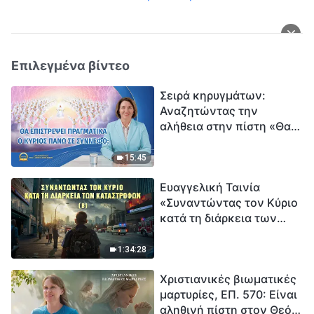
Επιλεγμένα βίντεο
Σειρά κηρυγμάτων:
Αναζητώντας την
αλήθεια στην πίστη «Θα
επιστρέψει πραγματικά ο
Κύριος πάνω σε
15:45
σύννεφο;»
Ευαγγελική Ταινία
«Συναντώντας τον Κύριο
κατά τη διάρκεια των
καταστροφών» (B) Η Γη
εισέρχεται σε μια
1:34:28
«περίοδο μαζικής
Χριστιανικές βιωματικές
εξαφάνισης». Οι
μαρτυρίες, ΕΠ. 570: Είναι
καταστροφές χτυπούν.
αληθινή πίστη στον Θεό
Ξεκινά η αντίστροφη