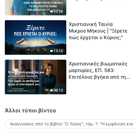
το να επιζητάς μόνο την
μέτρηση για την
απόλαυση της χάρης;
ανθρωπότητα. Έχεις βρει
53:58
τρόπο να επιβιώσεις;
Χριστιανική Ταινία
Μικρού Μήκους | "Ξέρετε
πώς έρχεται ο Κύριος;"
13:10
Χριστιανικές βιωματικές
μαρτυρίες, ΕΠ. 583:
Επιτέλους βγήκα από τη
σκιά της κατωτερότητας
48:13
Άλλοι τύποι βίντεο
Αναγνώσεις από το βιβλίο "Ο Λόγος", τόμ. 1: "Η εμφάνιση και