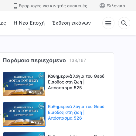
7:14
Εφαρμογές για κινητές συσκευές
Ελληνικά
Καθημερινά λόγια του Θεού:
Είσοδος στη ζωή |
ίες
Η Νέα Εποχή
Έκθεση εικόνων
Απόσπασμα 523
7:41
Καθημερινά λόγια του Θεού:
Είσοδος στη ζωή |
Απόσπασμα 524
Παρόμοιο περιεχόμενο
138
/
167
9:01
Καθημερινά λόγια του Θεού:
Είσοδος στη ζωή |
Απόσπασμα 525
24:52
Καθημερινά λόγια του Θεού:
Είσοδος στη ζωή |
Απόσπασμα 526
9:28