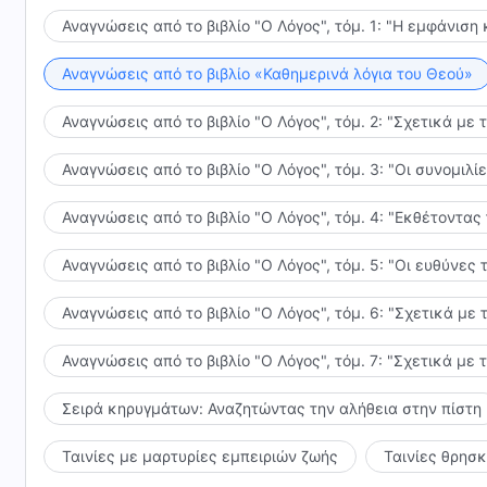
θα παραμείνεις ακλόνητος στη μαρτυρία σου. Όταν 
Αναγνώσεις από το βιβλίο "Ο Λόγος", τόμ. 1: "Η εμφάνιση 
εξακολουθείς να μπορείς να είσαι σαν τον Ιώβ, πλ
απαιτήσεις απ’ Αυτόν ή τις δικές σου αντιλήψεις, τ
Αναγνώσεις από το βιβλίο «Καθημερινά λόγια του Θεού»
εμφανίζεται, επειδή έχεις πάρα πολλές δικές σου α
Αναγνώσεις από το βιβλίο "Ο Λόγος", τόμ. 2: "Σχετικά με 
σκέψεις, ατομικές απαιτήσεις, συμφέροντα της σάρκα
έβλεπες τον Θεό, θα Τον μετρούσες μέσω των δικών
Αναγνώσεις από το βιβλίο "Ο Λόγος", τόμ. 3: "Οι συνομι
Τον σταύρωνε. Αν σε βρουν πολλά πράγματα που δεν 
θέση να τα παραμερίσεις και να γνωρίσεις τις ενέρ
Αναγνώσεις από το βιβλίο "Ο Λόγος", τόμ. 4: "Εκθέτοντας
μέσω των εξευγενισμών, αποκαλύψεις ότι η καρδιά σ
παραμένεις ακλόνητος στη μαρτυρία σου. Αν το σπιτι
Αναγνώσεις από το βιβλίο "Ο Λόγος", τόμ. 5: "Οι ευθύνε
σάρκας, δεν σε διώκει κανείς, και οι αδελφοί και οι
να επιδείξεις ότι η καρδιά σου είναι γεμάτη αγάπη 
Αναγνώσεις από το βιβλίο "Ο Λόγος", τόμ. 6: "Σχετικά με 
εξευγενίσουν; Μόνο μέσω του εξευγενισμού μπορεί 
Αναγνώσεις από το βιβλίο "Ο Λόγος", τόμ. 7: "Σχετικά με 
συμβάντων που δεν συνάδουν με τις αντιλήψεις σου 
αντιθετικών και αρνητικών πραγμάτων, και επιστρα
Σειρά κηρυγμάτων: Αναζητώντας την αλήθεια στην πίστη
ενέργειες, τις κατηγορίες, τις ενοχλήσεις και τις 
αποκρουστικό πρόσωπο του Σατανά και μ’ αυτόν τον
Ταινίες με μαρτυρίες εμπειριών ζωής
Ταινίες θρησ
διακρίνεις τον Σατανά, έτσι ώστε να τον μισήσεις κα