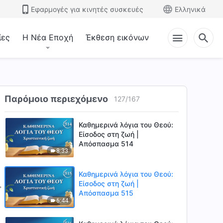
12:57
Εφαρμογές για κινητές συσκευές
Ελληνικά
Καθημερινά λόγια του Θεού:
Είσοδος στη ζωή |
ίες
Η Νέα Εποχή
Έκθεση εικόνων
Απόσπασμα 512
7:48
Καθημερινά λόγια του Θεού:
Είσοδος στη ζωή |
Απόσπασμα 513
Παρόμοιο περιεχόμενο
127
/
167
11:39
Καθημερινά λόγια του Θεού:
Είσοδος στη ζωή |
Απόσπασμα 514
8:33
Καθημερινά λόγια του Θεού:
Είσοδος στη ζωή |
Απόσπασμα 515
6:44