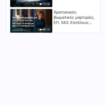
Κύριος;"
13:10
Είσοδος στη ζωή |
Απόσπασμα 525
Χριστιανικές
24:52
βιωματικές μαρτυρίες,
ΕΠ. 583: Επιτέλους
Καθημερινά λόγια του Θεού:
βγήκα από τη σκιά της
Είσοδος στη ζωή |
48:13
Απόσπασμα 526
κατωτερότητας
9:28
Καθημερινά λόγια του Θεού:
Είσοδος στη ζωή |
Απόσπασμα 527
7:36
Καθημερινά λόγια του Θεού:
Είσοδος στη ζωή |
Απόσπασμα 528
4:32
Καθημερινά λόγια του Θεού:
Είσοδος στη ζωή |
Απόσπασμα 529