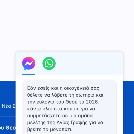
Είσοδος στη ζωή |
Απόσπασμα 534
6:57
Καθημερινά λόγια του Θεού:
Είσοδος στη ζωή |
Απόσπασμα 535
7:24
Καθημερινά λόγια του Θεού:
Είσοδος στη ζωή |
Απόσπασμα 536
6:25
Εάν εσείς και η οικογένειά σας
Καθημερινά λόγια του Θεού:
Είσοδος στη ζωή |
θέλετε να λάβετε τη σωτηρία και
Απόσπασμα 537
την ευλογία του Θεού το 2026,
14:24
 Νέα Εποχή
Έκθεση εικόνων
Προφίλ
κάντε κλικ στο κουμπί για να
συμμετάσχετε σε μια ομάδα
Καθημερινά λόγια του Θεού:
μελέτης της Αγίας Γραφής για να
Είσοδος στη ζωή |
ου Θεού κατέρχεται
βρείτε το μονοπάτι.
Απόσπασμα 538