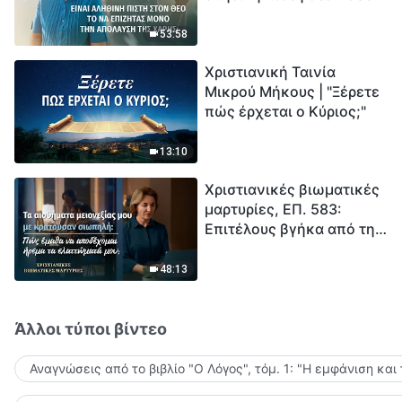
το να επιζητάς μόνο την
μέτρηση για την
απόλαυση της χάρης;
ανθρωπότητα. Έχεις βρει
53:58
τρόπο να επιβιώσεις;
Χριστιανική Ταινία
Μικρού Μήκους | "Ξέρετε
πώς έρχεται ο Κύριος;"
13:10
Χριστιανικές βιωματικές
μαρτυρίες, ΕΠ. 583:
Επιτέλους βγήκα από τη
σκιά της κατωτερότητας
48:13
Άλλοι τύποι βίντεο
Αναγνώσεις από το βιβλίο "Ο Λόγος", τόμ. 1: "Η εμφάνιση και