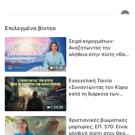
Επιλεγμένα βίντεο
Σειρά κηρυγμάτων:
Αναζητώντας την
αλήθεια στην πίστη «Θα
επιστρέψει πραγματικά ο
Κύριος πάνω σε
15:45
σύννεφο;»
Ευαγγελική Ταινία
«Συναντώντας τον Κύριο
κατά τη διάρκεια των
καταστροφών» (B) Η Γη
εισέρχεται σε μια
1:34:28
«περίοδο μαζικής
Χριστιανικές βιωματικές
εξαφάνισης». Οι
μαρτυρίες, ΕΠ. 570: Είναι
καταστροφές χτυπούν.
αληθινή πίστη στον Θεό
Ξεκινά η αντίστροφη