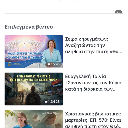
Επιλεγμένα βίντεο
Σειρά κηρυγμάτων:
Αναζητώντας την
αλήθεια στην πίστη «Θα
επιστρέψει πραγματικά ο
Κύριος πάνω σε
15:45
σύννεφο;»
Ευαγγελική Ταινία
«Συναντώντας τον Κύριο
κατά τη διάρκεια των
καταστροφών» (B) Η Γη
εισέρχεται σε μια
1:34:28
«περίοδο μαζικής
Χριστιανικές βιωματικές
εξαφάνισης». Οι
μαρτυρίες, ΕΠ. 570: Είναι
καταστροφές χτυπούν.
αληθινή πίστη στον Θεό
Ξεκινά η αντίστροφη