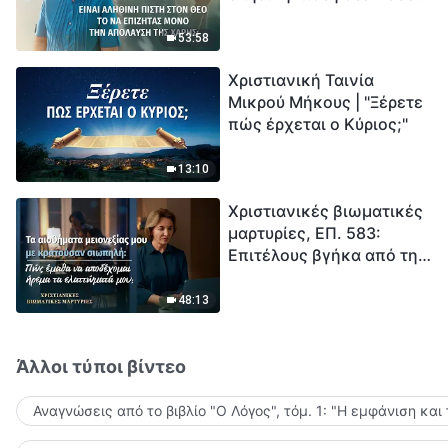
το να επιζητάς μόνο την
μέτρηση για την
απόλαυση της χάρης;
ανθρωπότητα. Έχεις βρει
53:58
τρόπο να επιβιώσεις;
Χριστιανική Ταινία
Μικρού Μήκους | "Ξέρετε
πώς έρχεται ο Κύριος;"
13:10
Χριστιανικές βιωματικές
μαρτυρίες, ΕΠ. 583:
Επιτέλους βγήκα από τη
σκιά της κατωτερότητας
48:13
Άλλοι τύποι βίντεο
Αναγνώσεις από το βιβλίο "Ο Λόγος", τόμ. 1: "Η εμφάνιση και