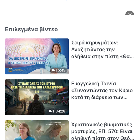
Επιλεγμένα βίντεο
Σειρά κηρυγμάτων:
Αναζητώντας την
αλήθεια στην πίστη «Θα
επιστρέψει πραγματικά ο
Κύριος πάνω σε
15:45
σύννεφο;»
Ευαγγελική Ταινία
«Συναντώντας τον Κύριο
κατά τη διάρκεια των
καταστροφών» (B) Η Γη
εισέρχεται σε μια
1:34:28
«περίοδο μαζικής
Χριστιανικές βιωματικές
εξαφάνισης». Οι
μαρτυρίες, ΕΠ. 570: Είναι
καταστροφές χτυπούν.
αληθινή πίστη στον Θεό
Ξεκινά η αντίστροφη