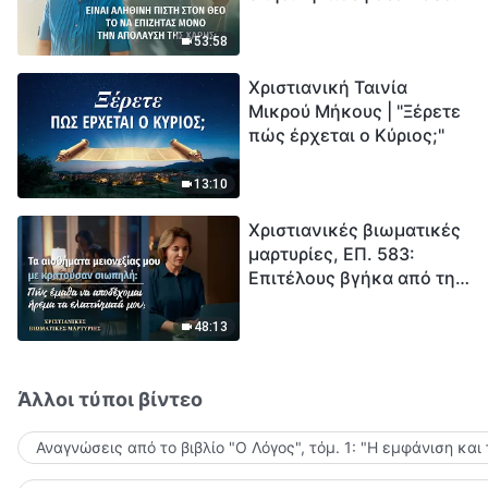
το να επιζητάς μόνο την
μέτρηση για την
απόλαυση της χάρης;
ανθρωπότητα. Έχεις βρει
53:58
τρόπο να επιβιώσεις;
Χριστιανική Ταινία
Μικρού Μήκους | "Ξέρετε
πώς έρχεται ο Κύριος;"
13:10
Χριστιανικές βιωματικές
μαρτυρίες, ΕΠ. 583:
Επιτέλους βγήκα από τη
σκιά της κατωτερότητας
48:13
Άλλοι τύποι βίντεο
Αναγνώσεις από το βιβλίο "Ο Λόγος", τόμ. 1: "Η εμφάνιση και