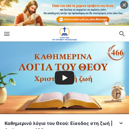
Καθημερινά λόγια του Θεού: Είσοδος στη ζωή |