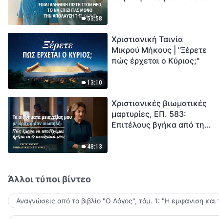
το να επιζητάς μόνο την
μέτρηση για την
απόλαυση της χάρης;
ανθρωπότητα. Έχεις βρει
53:58
τρόπο να επιβιώσεις;
Χριστιανική Ταινία
Μικρού Μήκους | "Ξέρετε
πώς έρχεται ο Κύριος;"
13:10
Χριστιανικές βιωματικές
μαρτυρίες, ΕΠ. 583:
Επιτέλους βγήκα από τη
σκιά της κατωτερότητας
48:13
Άλλοι τύποι βίντεο
Αναγνώσεις από το βιβλίο "Ο Λόγος", τόμ. 1: "Η εμφάνιση και