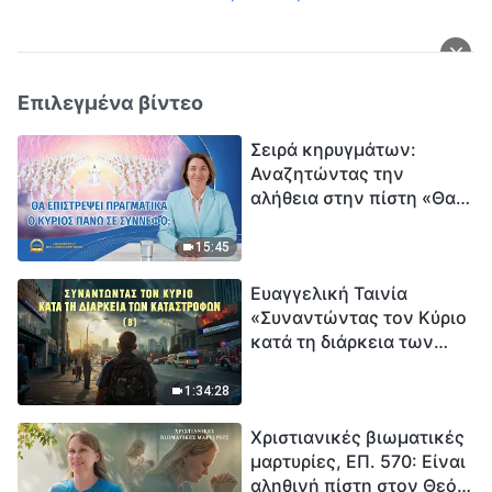
Επιλεγμένα βίντεο
Σειρά κηρυγμάτων:
Αναζητώντας την
αλήθεια στην πίστη «Θα
επιστρέψει πραγματικά ο
Κύριος πάνω σε
15:45
σύννεφο;»
Ευαγγελική Ταινία
«Συναντώντας τον Κύριο
κατά τη διάρκεια των
καταστροφών» (B) Η Γη
εισέρχεται σε μια
1:34:28
«περίοδο μαζικής
Χριστιανικές βιωματικές
εξαφάνισης». Οι
μαρτυρίες, ΕΠ. 570: Είναι
καταστροφές χτυπούν.
αληθινή πίστη στον Θεό
Ξεκινά η αντίστροφη