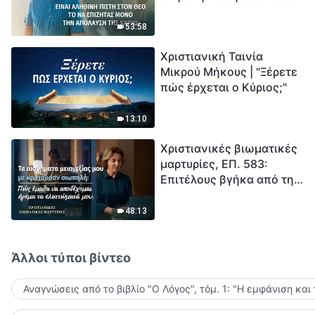
το να επιζητάς μόνο την
μέτρηση για την
απόλαυση της χάρης;
ανθρωπότητα. Έχεις βρει
53:58
τρόπο να επιβιώσεις;
Χριστιανική Ταινία
Μικρού Μήκους | "Ξέρετε
πώς έρχεται ο Κύριος;"
13:10
Χριστιανικές βιωματικές
μαρτυρίες, ΕΠ. 583:
Επιτέλους βγήκα από τη
σκιά της κατωτερότητας
48:13
Άλλοι τύποι βίντεο
Αναγνώσεις από το βιβλίο "Ο Λόγος", τόμ. 1: "Η εμφάνιση και