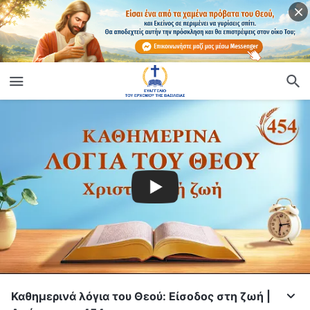
Καθημερινά λόγια του Θεού: Είσοδος στη ζωή |