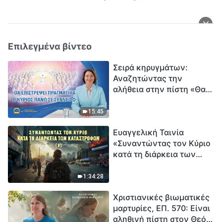
Επιλεγμένα βίντεο
Σειρά κηρυγμάτων:
Αναζητώντας την
αλήθεια στην πίστη «Θα
επιστρέψει πραγματικά ο
Κύριος πάνω σε
15:45
σύννεφο;»
Ευαγγελική Ταινία
«Συναντώντας τον Κύριο
κατά τη διάρκεια των
καταστροφών» (B) Η Γη
εισέρχεται σε μια
1:34:28
«περίοδο μαζικής
Χριστιανικές βιωματικές
εξαφάνισης». Οι
μαρτυρίες, ΕΠ. 570: Είναι
καταστροφές χτυπούν.
αληθινή πίστη στον Θεό
Ξεκινά η αντίστροφη