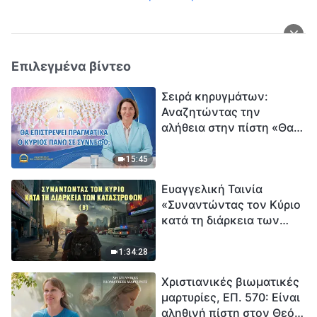
Επιλεγμένα βίντεο
Σειρά κηρυγμάτων:
Αναζητώντας την
αλήθεια στην πίστη «Θα
επιστρέψει πραγματικά ο
Κύριος πάνω σε
15:45
σύννεφο;»
Ευαγγελική Ταινία
«Συναντώντας τον Κύριο
κατά τη διάρκεια των
καταστροφών» (B) Η Γη
εισέρχεται σε μια
1:34:28
«περίοδο μαζικής
Χριστιανικές βιωματικές
εξαφάνισης». Οι
μαρτυρίες, ΕΠ. 570: Είναι
καταστροφές χτυπούν.
αληθινή πίστη στον Θεό
Ξεκινά η αντίστροφη