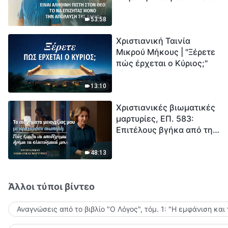
το να επιζητάς μόνο την
μέτρηση για την
απόλαυση της χάρης;
ανθρωπότητα. Έχεις βρει
53:58
τρόπο να επιβιώσεις;
Χριστιανική Ταινία
Μικρού Μήκους | "Ξέρετε
πώς έρχεται ο Κύριος;"
13:10
Χριστιανικές βιωματικές
μαρτυρίες, ΕΠ. 583:
Επιτέλους βγήκα από τη
σκιά της κατωτερότητας
48:13
Άλλοι τύποι βίντεο
Αναγνώσεις από το βιβλίο "Ο Λόγος", τόμ. 1: "Η εμφάνιση και