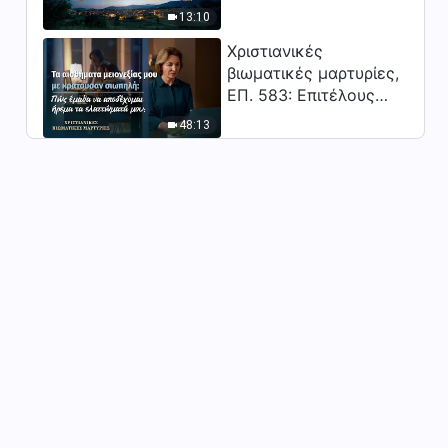
Κύριος;"
13:10
Χριστιανικές
βιωματικές μαρτυρίες,
ΕΠ. 583: Επιτέλους
βγήκα από τη σκιά της
48:13
κατωτερότητας