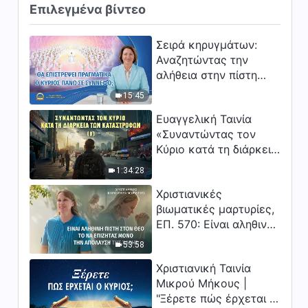
Επιλεγμένα βίντεο
Σειρά κηρυγμάτων:
Αναζητώντας την
αλήθεια στην πίστη
«Θα επιστρέψει
15:45
πραγματικά ο Κύριος
Ευαγγελική Ταινία
πάνω σε σύννεφο;»
«Συναντώντας τον
Κύριο κατά τη διάρκεια
των καταστροφών» (B)
1:34:28
Η Γη εισέρχεται σε μια
Χριστιανικές
«περίοδο μαζικής
βιωματικές μαρτυρίες,
εξαφάνισης». Οι
ΕΠ. 570: Είναι αληθινή
καταστροφές χτυπούν.
πίστη στον Θεό το να
Ξεκινά η αντίστροφη
53:58
επιζητάς μόνο την
μέτρηση για την
Χριστιανική Ταινία
απόλαυση της χάρης;
ανθρωπότητα. Έχεις
Μικρού Μήκους |
βρει τρόπο να
"Ξέρετε πώς έρχεται ο
επιβιώσεις;