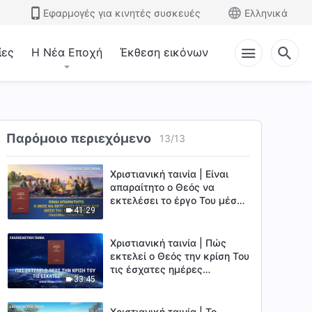
31:53
(Επιλεγμένα στιγμιότυπα)
Εφαρμογές για κινητές συσκευές
Ελληνικά
Χριστιανική ταινία |
Επιλεγμένα στιγμιότυπα
ίες
Η Νέα Εποχή
Έκθεση εικόνων
13:48
Χριστιανική ταινία | Πώς να
αναγνωρίσει κανείς τον Θεό
εν σαρκί (Επιλεγμένα
Παρόμοιο περιεχόμενο
13
/
13
15:15
στιγμιότυπα)
Χριστιανική ταινία | Είναι
απαραίτητο ο Θεός να
εκτελέσει το έργο Του μέσω
41:29
της ενσάρκωσης
(Επιλεγμένα στιγμιότυπα)
Χριστιανική ταινία | Πώς
εκτελεί ο Θεός την κρίση Του
τις έσχατες ημέρες
33:45
(Επιλεγμένα στιγμιότυπα)
Χριστιανική ταινία | Το