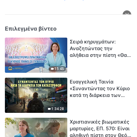
Επιλεγμένα βίντεο
Σειρά κηρυγμάτων:
Αναζητώντας την
αλήθεια στην πίστη «Θα
επιστρέψει πραγματικά ο
Κύριος πάνω σε
15:45
σύννεφο;»
Ευαγγελική Ταινία
«Συναντώντας τον Κύριο
κατά τη διάρκεια των
καταστροφών» (B) Η Γη
εισέρχεται σε μια
1:34:28
«περίοδο μαζικής
Χριστιανικές βιωματικές
εξαφάνισης». Οι
μαρτυρίες, ΕΠ. 570: Είναι
καταστροφές χτυπούν.
αληθινή πίστη στον Θεό
Ξεκινά η αντίστροφη