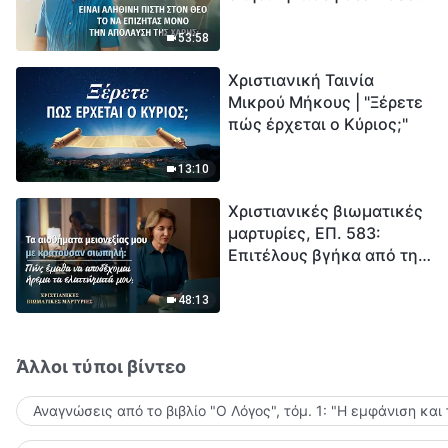
το να επιζητάς μόνο την
μέτρηση για την
απόλαυση της χάρης;
ανθρωπότητα. Έχεις βρει
53:58
τρόπο να επιβιώσεις;
Χριστιανική Ταινία
Μικρού Μήκους | "Ξέρετε
πώς έρχεται ο Κύριος;"
13:10
Χριστιανικές βιωματικές
μαρτυρίες, ΕΠ. 583:
Επιτέλους βγήκα από τη
σκιά της κατωτερότητας
48:13
Άλλοι τύποι βίντεο
Αναγνώσεις από το βιβλίο "Ο Λόγος", τόμ. 1: "Η εμφάνιση και