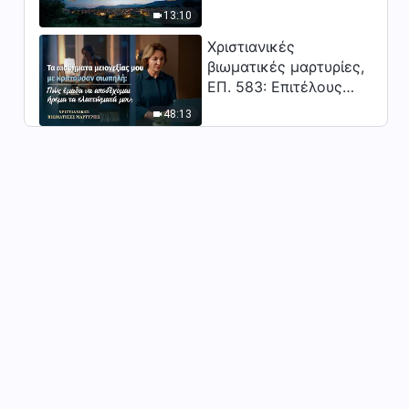
Κύριος;"
13:10
Χριστιανικές
βιωματικές μαρτυρίες,
ΕΠ. 583: Επιτέλους
βγήκα από τη σκιά της
48:13
κατωτερότητας