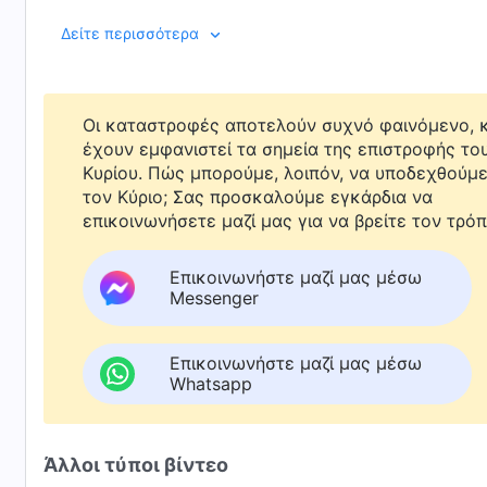
περιφέρουν στους δρόμους ως «πολιτική κρατούμενη»
Δείτε περισσότερα
Τσενξί. Δεν έχει άλλη λύση παρά να εγκαταλείψει την
συχνές παρενοχλήσεις και οι εκφοβισμοί από την ασ
κατάσταση μόνιμου τρόμου. Ανήμπορη να αντέξει το 
καταρρέει ψυχολογικά και ο πατέρας της, με βεβαρη
Οι καταστροφές αποτελούν συχνό φαινόμενο, κ
επιδεινώνεται από τον άγριο ξυλοδαρμό του από την
έχουν εμφανιστεί τα σημεία της επιστροφής το
Κυρίου. Πώς μπορούμε, λοιπόν, να υποδεχθούμ
Κατατρεγμένη, η Λι Τσενξί διαδίδει το
ευαγγέλιο
με α
τον Κύριο; Σας προσκαλούμε εγκάρδια να
το καθεστώς τρομοκρατίας του ΚΚΚ, καταπιέζονται 
επικοινωνήσετε μαζί μας για να βρείτε τον τρόπ
και κάποιες αδελφές συλλαμβάνονται και βασανίζοντ
αστυνομίας και άλλοι λαμβάνουν ποινές κάθειρξης άν
Επικοινωνήστε μαζί μας μέσω
συλλαμβάνεται για άλλη μια φορά ενώ διαδίδει το ε
Messenger
ανακρίσεων, προσπαθειών να της αποσπάσουν ομολο
Επικοινωνήστε μαζί μας μέσω
Whatsapp
Άλλοι τύποι βίντεο