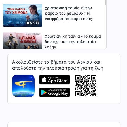
χριστιανική ταινία «Στην
καρδιά του χειμώνα» Η
νικηφόρα μαρτυρία ενός
52:33
χριστιανού
Χριστιανική ταινία «Το Κόμμα
δεν έχει πει την τελευταία
λέξη»
50:59
Ακολουθείστε τα βήματα του Αρνίου και
Χριστιανική ταινία «17; Σιγά
απολαύστε την πλούσια τροφή για τη ζωή
μην είσαι!»
1:00:02
Χριστιανική ταινία «Από τα
Σαγόνια του Θανάτου» Η
εμπειρία ενός χριστιανού
1:08:17
από τη θαυμάσια σωτηρία
του Θεού
Χριστιανική ταινία «Τα
ψέματα του Κομμουνισμού»