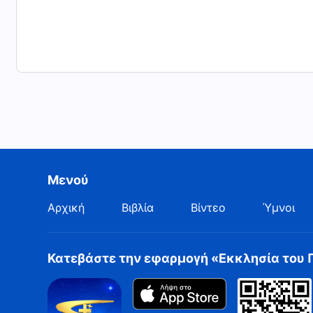
Μενού
Αρχική
Βιβλία
Βίντεο
Ύμνοι
Κατεβάστε την εφαρμογή «Εκκλησία του