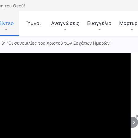
η του Θεού!
Βίντεο
Ύμνοι
Αναγνώσεις
Ευαγγέλιο
Μαρτυρ
. 3: "Οι συνομιλίες του Χριστού των Εσχάτων Ημερών"