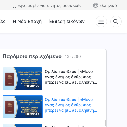
34:07
δημιουργημένου όντος έχει
Εφαρμογές για κινητές συσκευές
Ελληνικά
αξία η ζωή» (Μέρος πρώτο)
Ομιλία του Θεού | «Μόνο με
την ορθή εκτέλεση του
ίες
Η Νέα Εποχή
Έκθεση εικόνων
καθήκοντος ενός
33:56
δημιουργημένου όντος έχει
αξία η ζωή» (Μέρος δεύτερο)
Ομιλία του Θεού | «Μόνο
ένας έντιμος άνθρωπος
μπορεί να βιώσει αληθινή
Παρόμοιο περιεχόμενο
134
/
260
45:41
ανθρώπινη ομοιότητα»
(Μέρος πρώτο)
Ομιλία του Θεού | «Μόνο
ένας έντιμος άνθρωπος
μπορεί να βιώσει αληθινή
48:56
ανθρώπινη ομοιότητα»
(Μέρος δεύτερο)
Ομιλία του Θεού | «Μόνο
ένας έντιμος άνθρωπος
μπορεί να βιώσει αληθινή
39:43
ανθρώπινη ομοιότητα»
(Μέρος τρίτο)