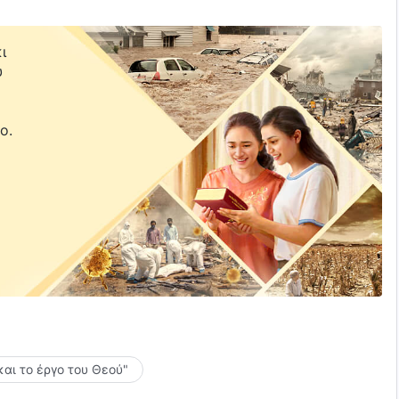
ι
υ
ε
ο.
και το έργο του Θεού"