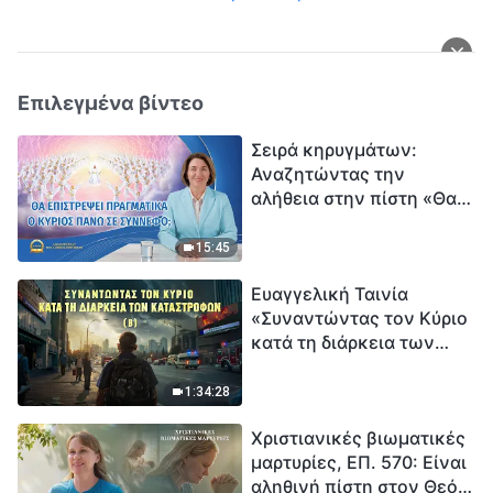
Επιλεγμένα βίντεο
Σειρά κηρυγμάτων:
Αναζητώντας την
αλήθεια στην πίστη «Θα
επιστρέψει πραγματικά ο
Κύριος πάνω σε
15:45
σύννεφο;»
Ευαγγελική Ταινία
«Συναντώντας τον Κύριο
κατά τη διάρκεια των
καταστροφών» (B) Η Γη
εισέρχεται σε μια
1:34:28
«περίοδο μαζικής
Χριστιανικές βιωματικές
εξαφάνισης». Οι
μαρτυρίες, ΕΠ. 570: Είναι
καταστροφές χτυπούν.
αληθινή πίστη στον Θεό
Ξεκινά η αντίστροφη