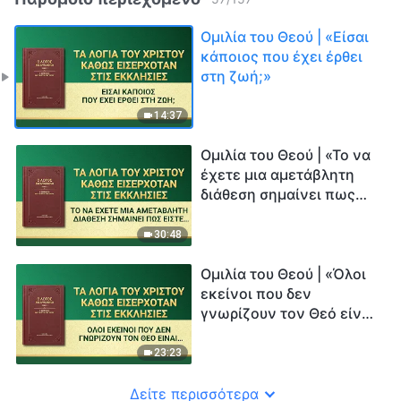
Ομιλία του Θεού | «Είσαι
κάποιος που έχει έρθει
στη ζωή;»
14:37
Ομιλία του Θεού | «Το να
έχετε μια αμετάβλητη
διάθεση σημαίνει πως
είστε εχθρικοί προς τον
Θεό»
30:48
Ομιλία του Θεού | «Όλοι
εκείνοι που δεν
γνωρίζουν τον Θεό είναι
αυτοί που αντιμάχονται
τον Θεό»
23:23
Δείτε περισσότερα