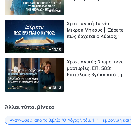
το να επιζητάς μόνο την
μέτρηση για την
απόλαυση της χάρης;
ανθρωπότητα. Έχεις βρει
53:58
τρόπο να επιβιώσεις;
Χριστιανική Ταινία
Μικρού Μήκους | "Ξέρετε
πώς έρχεται ο Κύριος;"
13:10
Χριστιανικές βιωματικές
μαρτυρίες, ΕΠ. 583:
Επιτέλους βγήκα από τη
σκιά της κατωτερότητας
48:13
Άλλοι τύποι βίντεο
Αναγνώσεις από το βιβλίο "Ο Λόγος", τόμ. 1: "Η εμφάνιση και