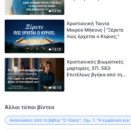
το να επιζητάς μόνο την
μέτρηση για την
απόλαυση της χάρης;
ανθρωπότητα. Έχεις βρει
53:58
τρόπο να επιβιώσεις;
Χριστιανική Ταινία
Μικρού Μήκους | "Ξέρετε
πώς έρχεται ο Κύριος;"
13:10
Χριστιανικές βιωματικές
μαρτυρίες, ΕΠ. 583:
Επιτέλους βγήκα από τη
σκιά της κατωτερότητας
48:13
Άλλοι τύποι βίντεο
Αναγνώσεις από το βιβλίο "Ο Λόγος", τόμ. 1: "Η εμφάνιση και