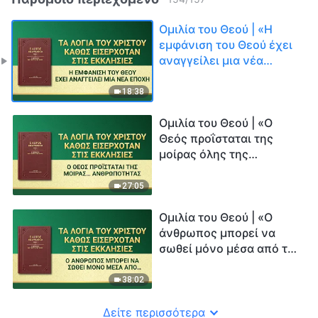
Ομιλία του Θεού | «Η
εμφάνιση του Θεού έχει
αναγγείλει μια νέα
εποχή»
18:38
Ομιλία του Θεού | «Ο
Θεός προΐσταται της
μοίρας όλης της
ανθρωπότητας»
27:05
Ομιλία του Θεού | «Ο
άνθρωπος μπορεί να
σωθεί μόνο μέσα από τη
διαχείριση του Θεού»
38:02
Δείτε περισσότερα