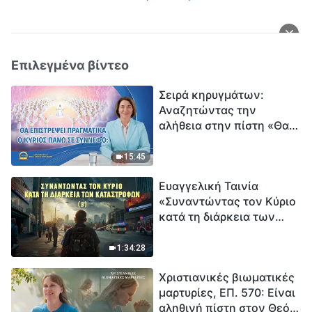
Επιλεγμένα βίντεο
Σειρά κηρυγμάτων:
Αναζητώντας την
αλήθεια στην πίστη «Θα
επιστρέψει πραγματικά ο
Κύριος πάνω σε
15:45
σύννεφο;»
Ευαγγελική Ταινία
«Συναντώντας τον Κύριο
κατά τη διάρκεια των
καταστροφών» (B) Η Γη
εισέρχεται σε μια
1:34:28
«περίοδο μαζικής
Χριστιανικές βιωματικές
εξαφάνισης». Οι
μαρτυρίες, ΕΠ. 570: Είναι
καταστροφές χτυπούν.
αληθινή πίστη στον Θεό
Ξεκινά η αντίστροφη