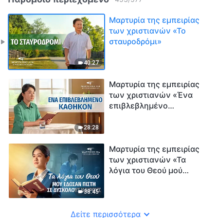
Μαρτυρία της εμπειρίας
των χριστιανών «Το
σταυροδρόμι»
40:27
Μαρτυρία της εμπειρίας
των χριστιανών «Ένα
επιβλεβλημένο
καθήκον»
28:28
Μαρτυρία της εμπειρίας
των χριστιανών «Τα
λόγια του Θεού μού
έδωσαν πίστη σε
δύσκολους καιρούς»
38:45
Δείτε περισσότερα