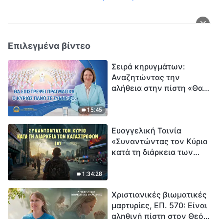
Επιλεγμένα βίντεο
Σειρά κηρυγμάτων:
Αναζητώντας την
αλήθεια στην πίστη «Θα
επιστρέψει πραγματικά ο
Κύριος πάνω σε
15:45
σύννεφο;»
Ευαγγελική Ταινία
«Συναντώντας τον Κύριο
κατά τη διάρκεια των
καταστροφών» (B) Η Γη
εισέρχεται σε μια
1:34:28
«περίοδο μαζικής
Χριστιανικές βιωματικές
εξαφάνισης». Οι
μαρτυρίες, ΕΠ. 570: Είναι
καταστροφές χτυπούν.
αληθινή πίστη στον Θεό
Ξεκινά η αντίστροφη