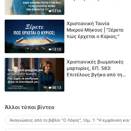
το να επιζητάς μόνο την
μέτρηση για την
απόλαυση της χάρης;
ανθρωπότητα. Έχεις βρει
53:58
τρόπο να επιβιώσεις;
Χριστιανική Ταινία
Μικρού Μήκους | "Ξέρετε
πώς έρχεται ο Κύριος;"
13:10
Χριστιανικές βιωματικές
μαρτυρίες, ΕΠ. 583:
Επιτέλους βγήκα από τη
σκιά της κατωτερότητας
48:13
Άλλοι τύποι βίντεο
Αναγνώσεις από το βιβλίο "Ο Λόγος", τόμ. 1: "Η εμφάνιση και