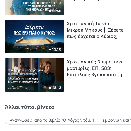
το να επιζητάς μόνο την
μέτρηση για την
απόλαυση της χάρης;
ανθρωπότητα. Έχεις βρει
53:58
τρόπο να επιβιώσεις;
Χριστιανική Ταινία
Μικρού Μήκους | "Ξέρετε
πώς έρχεται ο Κύριος;"
13:10
Χριστιανικές βιωματικές
μαρτυρίες, ΕΠ. 583:
Επιτέλους βγήκα από τη
σκιά της κατωτερότητας
48:13
Άλλοι τύποι βίντεο
Αναγνώσεις από το βιβλίο "Ο Λόγος", τόμ. 1: "Η εμφάνιση και