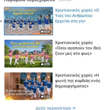
Χριστιανικός χορός «Ο
Υιός του Ανθρώπου
έρχεται στη γη»
4:18
Χριστιανικός χορός
«Όσοι αγαπούν τον Θεό
ζουν μες στο φως»
3:29
Χριστιανικός χορός «Η
φωνή της καρδιάς ενός
δημιουργήματος»
5:04
Δείτε περισσότερα