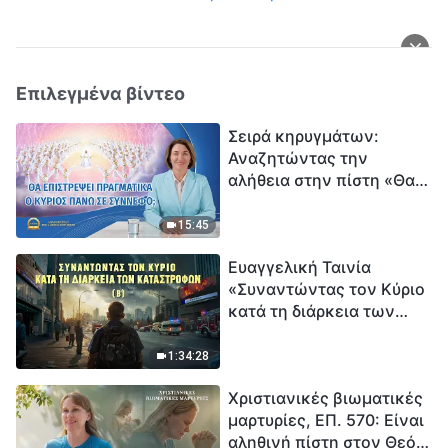
Επιλεγμένα βίντεο
Σειρά κηρυγμάτων:
Αναζητώντας την
αλήθεια στην πίστη «Θα
επιστρέψει πραγματικά ο
Κύριος πάνω σε
15:45
σύννεφο;»
Ευαγγελική Ταινία
«Συναντώντας τον Κύριο
κατά τη διάρκεια των
καταστροφών» (B) Η Γη
εισέρχεται σε μια
1:34:28
«περίοδο μαζικής
Χριστιανικές βιωματικές
εξαφάνισης». Οι
μαρτυρίες, ΕΠ. 570: Είναι
καταστροφές χτυπούν.
αληθινή πίστη στον Θεό
Ξεκινά η αντίστροφη