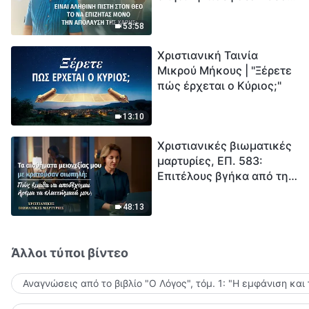
το να επιζητάς μόνο την
μέτρηση για την
απόλαυση της χάρης;
ανθρωπότητα. Έχεις βρει
53:58
τρόπο να επιβιώσεις;
Χριστιανική Ταινία
Μικρού Μήκους | "Ξέρετε
πώς έρχεται ο Κύριος;"
13:10
Χριστιανικές βιωματικές
μαρτυρίες, ΕΠ. 583:
Επιτέλους βγήκα από τη
σκιά της κατωτερότητας
48:13
Άλλοι τύποι βίντεο
Αναγνώσεις από το βιβλίο "Ο Λόγος", τόμ. 1: "Η εμφάνιση και