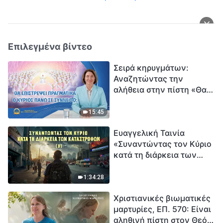
Επιλεγμένα βίντεο
Σειρά κηρυγμάτων:
Αναζητώντας την
αλήθεια στην πίστη «Θα
επιστρέψει πραγματικά ο
Κύριος πάνω σε
15:45
σύννεφο;»
Ευαγγελική Ταινία
«Συναντώντας τον Κύριο
κατά τη διάρκεια των
καταστροφών» (B) Η Γη
εισέρχεται σε μια
1:34:28
«περίοδο μαζικής
Χριστιανικές βιωματικές
εξαφάνισης». Οι
μαρτυρίες, ΕΠ. 570: Είναι
καταστροφές χτυπούν.
αληθινή πίστη στον Θεό
Ξεκινά η αντίστροφη