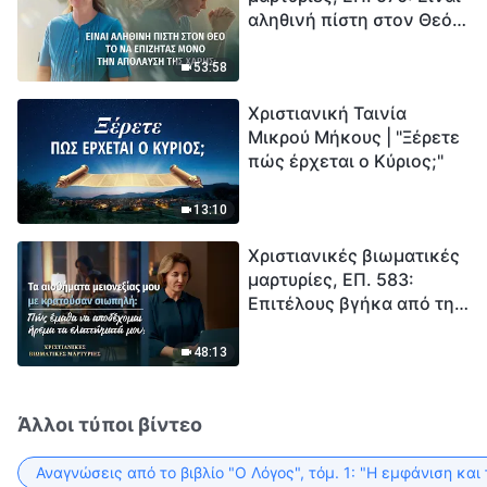
αληθινή πίστη στον Θεό
Ξεκινά η αντίστροφη
το να επιζητάς μόνο την
μέτρηση για την
απόλαυση της χάρης;
ανθρωπότητα. Έχεις βρει
53:58
τρόπο να επιβιώσεις;
Χριστιανική Ταινία
Μικρού Μήκους | "Ξέρετε
πώς έρχεται ο Κύριος;"
13:10
Χριστιανικές βιωματικές
μαρτυρίες, ΕΠ. 583:
Επιτέλους βγήκα από τη
σκιά της κατωτερότητας
48:13
Άλλοι τύποι βίντεο
Αναγνώσεις από το βιβλίο "Ο Λόγος", τόμ. 1: "Η εμφάνιση και