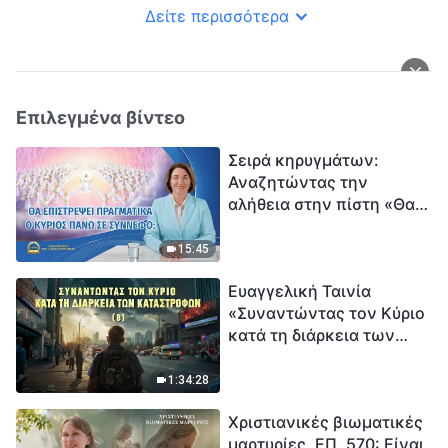
Δείτε περισσότερα
Επιλεγμένα βίντεο
Σειρά κηρυγμάτων:
Αναζητώντας την
αλήθεια στην πίστη «Θα
επιστρέψει πραγματικά ο
Κύριος πάνω σε
15:45
σύννεφο;»
Ευαγγελική Ταινία
«Συναντώντας τον Κύριο
κατά τη διάρκεια των
καταστροφών» (B) Η Γη
εισέρχεται σε μια
1:34:28
«περίοδο μαζικής
Χριστιανικές βιωματικές
εξαφάνισης». Οι
μαρτυρίες, ΕΠ. 570: Είναι
καταστροφές χτυπούν.