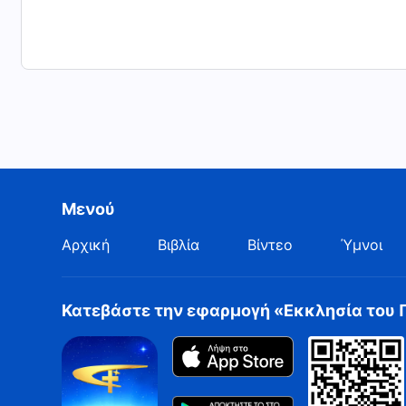
Μενού
Αρχική
Βιβλία
Βίντεο
Ύμνοι
Κατεβάστε την εφαρμογή «Εκκλησία του