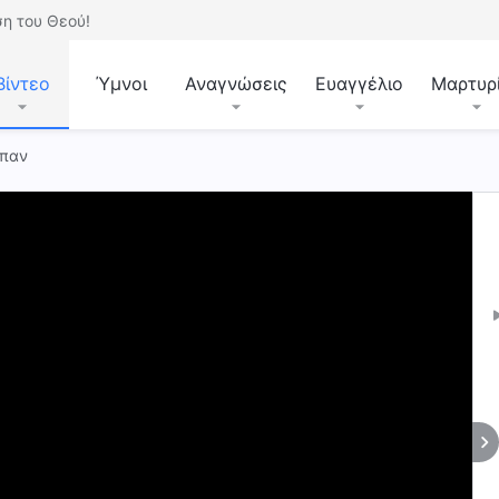
η του Θεού!
Βίντεο
Ύμνοι
Αναγνώσεις
Ευαγγέλιο
Μαρτυρ
μπαν