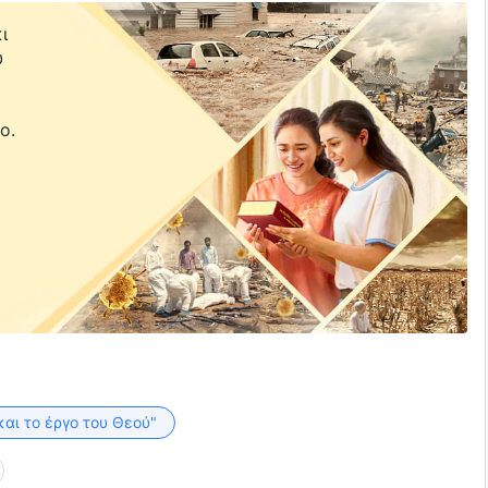
ι
υ
ε
ο.
και το έργο του Θεού"