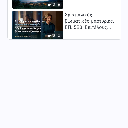
Ομιλία του Θεού | «Οι ομιλίες
Κύριος;"
13:10
του Θεού προς ολόκληρο το
σύμπαν: Η δέκατη τέταρτη
Χριστιανικές
17:11
ομιλία»
βιωματικές μαρτυρίες,
ΕΠ. 583: Επιτέλους
Ομιλία του Θεού | «Τα λόγια
βγήκα από τη σκιά της
του Θεού προς ολόκληρο το
48:13
κατωτερότητας
σύμπαν: Κεφάλαιο 15»
23:54
Ομιλία του Θεού | «Οι ομιλίες
του Θεού προς ολόκληρο το
σύμπαν: Η δέκατη έκτη
15:42
ομιλία»
Ομιλία του Θεού | «Οι ομιλίες
του Θεού προς ολόκληρο το
σύμπαν: Η δέκατη όγδοη
20:33
ομιλία»
Ομιλία του Θεού | «Οι ομιλίες
του Θεού προς ολόκληρο το
σύμπαν: Η δέκατη ένατη