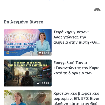
Επιλεγμένα βίντεο
Σειρά κηρυγμάτων:
Αναζητώντας την
αλήθεια στην πίστη «Θα
επιστρέψει πραγματικά ο
Κύριος πάνω σε
15:45
σύννεφο;»
Ευαγγελική Ταινία
«Συναντώντας τον Κύριο
κατά τη διάρκεια των
καταστροφών» (B) Η Γη
εισέρχεται σε μια
1:34:28
«περίοδο μαζικής
Χριστιανικές βιωματικές
εξαφάνισης». Οι
μαρτυρίες, ΕΠ. 570: Είναι
καταστροφές χτυπούν.
αληθινή πίστη στον Θεό
Ξεκινά η αντίστροφη