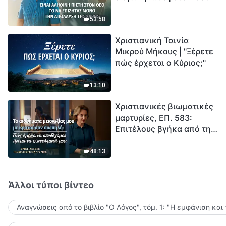
το να επιζητάς μόνο την
μέτρηση για την
απόλαυση της χάρης;
ανθρωπότητα. Έχεις βρει
53:58
τρόπο να επιβιώσεις;
Χριστιανική Ταινία
Μικρού Μήκους | "Ξέρετε
πώς έρχεται ο Κύριος;"
13:10
Χριστιανικές βιωματικές
μαρτυρίες, ΕΠ. 583:
Επιτέλους βγήκα από τη
σκιά της κατωτερότητας
48:13
Άλλοι τύποι βίντεο
Αναγνώσεις από το βιβλίο "Ο Λόγος", τόμ. 1: "Η εμφάνιση και