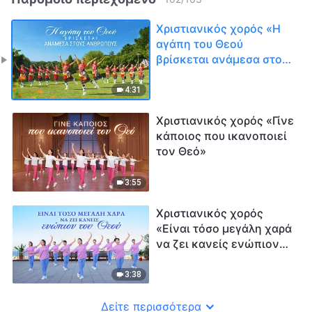
Χριστιανικός χορός «Η
αγάπη του Θεού
βρίσκεται ανάμεσα στους
ανθρώπους»
4:31
Χριστιανικός χορός «Γίνε
κάποιος που ικανοποιεί
τον Θεό»
3:55
Χριστιανικός χορός
«Είναι τόσο μεγάλη χαρά
να ζει κανείς ενώπιον
του Θεού»
3:38
Δείτε περισσότερα