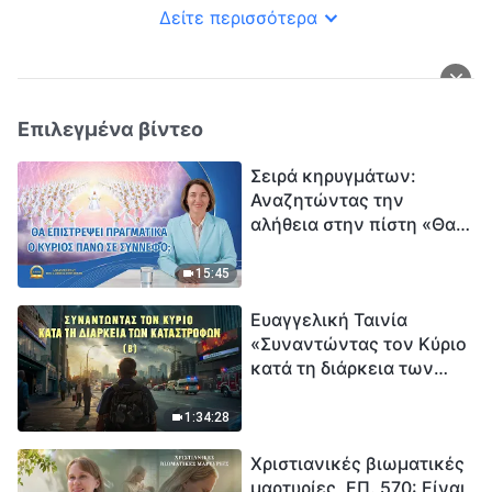
Δείτε περισσότερα
Επιλεγμένα βίντεο
Σειρά κηρυγμάτων:
Αναζητώντας την
αλήθεια στην πίστη «Θα
επιστρέψει πραγματικά ο
Κύριος πάνω σε
15:45
σύννεφο;»
Ευαγγελική Ταινία
«Συναντώντας τον Κύριο
κατά τη διάρκεια των
καταστροφών» (B) Η Γη
εισέρχεται σε μια
1:34:28
«περίοδο μαζικής
Χριστιανικές βιωματικές
εξαφάνισης». Οι
μαρτυρίες, ΕΠ. 570: Είναι
καταστροφές χτυπούν.