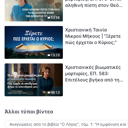
αληθινή πίστη στον Θεό
Ξεκινά η αντίστροφη
το να επιζητάς μόνο την
μέτρηση για την
απόλαυση της χάρης;
ανθρωπότητα. Έχεις βρει
53:58
τρόπο να επιβιώσεις;
Χριστιανική Ταινία
Μικρού Μήκους | "Ξέρετε
πώς έρχεται ο Κύριος;"
13:10
Χριστιανικές βιωματικές
μαρτυρίες, ΕΠ. 583:
Επιτέλους βγήκα από τη
σκιά της κατωτερότητας
48:13
Άλλοι τύποι βίντεο
Αναγνώσεις από το βιβλίο "Ο Λόγος", τόμ. 1: "Η εμφάνιση και