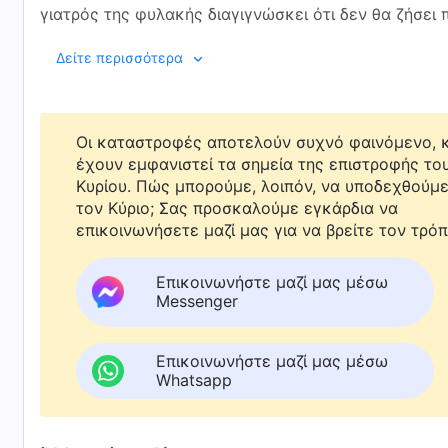
γιατρός της φυλακής διαγιγνώσκει ότι δεν θα ζήσει 
απόγνωση, τα λόγια του Θεού γίνονται το μόνο στήρ
Δείτε περισσότερα
απαγγέλουν οι άλλες αδελφές στη φυλακή τής δίνουν 
παράλυτο πόδι της. Ο διευθυντής του στρατοπέδου κ
πεθάνει στη φυλακή, την αποφυλακίζει υπό όρους για
η Τσεν Τζινγκ δεν έχει χρήματα για να πάει σε γιατρ
Οι καταστροφές αποτελούν συχνό φαινόμενο, κ
θαύματος, δύο χρόνια αργότερα, αναρρώνει πλήρως. 
έχουν εμφανιστεί τα σημεία της επιστροφής το
Κυρίου. Πώς μπορούμε, λοιπόν, να υποδεχθούμ
παντοδυναμία και την κυριαρχία του Θεού, κι αισθάν
τον Κύριο; Σας προσκαλούμε εγκάρδια να
ζωής. Στη συνέχεια, συνεχίζει να κηρύττει το
ευαγγέ
επικοινωνήσετε μαζί μας για να βρείτε τον τρόπ
ανταποδώσει την αγάπη Του.
Επικοινωνήστε μαζί μας μέσω
Messenger
Επικοινωνήστε μαζί μας μέσω
Whatsapp