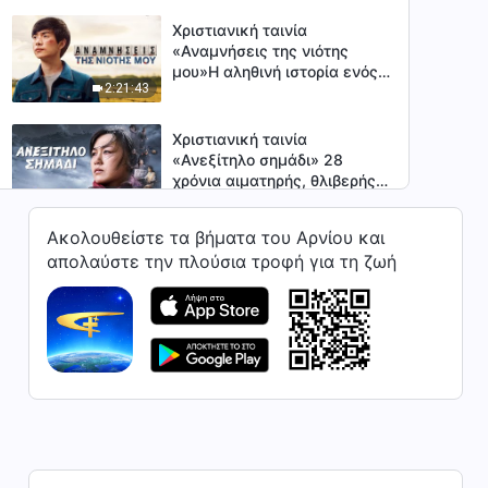
Χριστιανική ταινία
«Αναμνήσεις της νιότης
μου»Η αληθινή ιστορία ενός
2:21:43
20χρονου χριστιανού
Χριστιανική ταινία
«Ανεξίτηλο σημάδι» 28
χρόνια αιματηρής, θλιβερής
1:46:41
δίωξης από το ΚΚΚ
Ακολουθείστε τα βήματα του Αρνίου και
χριστιανική ταινία «Η
απολαύστε την πλούσια τροφή για τη ζωή
συζήτηση» Χριστιανική
μαρτυρία για τη νίκη
2:16:28
εναντίον του Σατανά
χριστιανική ταινία «Στην
καρδιά του χειμώνα» Η
νικηφόρα μαρτυρία ενός
52:33
χριστιανού
Χριστιανική ταινία «Το Κόμμα
δεν έχει πει την τελευταία