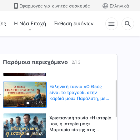
Εφαρμογές για κινητές συσκευές
Ελληνικά
ίες
Η Νέα Εποχή
Έκθεση εικόνων
Ελληνική ταινία «Το πυρ του
Παρόμοιο περιεχόμενο
χωνευτού»
2
/
13
1:50:56
Ελληνική ταινία «Ο Θεός
είναι το τραγούδι στην
καρδιά μου» Παράλυτη, με
1:12:56
αμνησία, κι ένα βήμα πριν
από τον θάνατο —ποιος
δημιούργησε το θαύμα της
Χριστιανική ταινία «Η ιστορία
ζωής;
μου, η ιστορία μας»
Μαρτυρία πίστης στις
1:58:45
φυλακές του ΚΚΚ