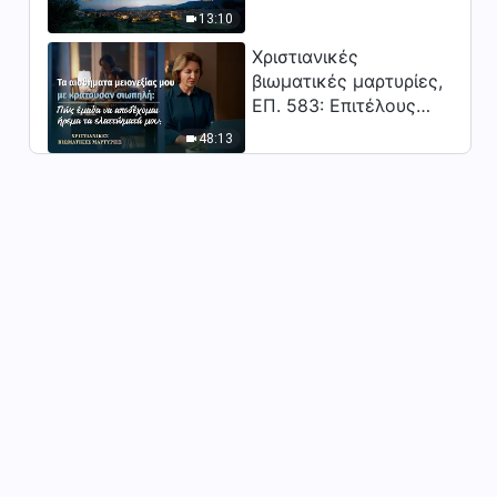
Κύριος;"
13:10
Χριστιανικές
βιωματικές μαρτυρίες,
ΕΠ. 583: Επιτέλους
βγήκα από τη σκιά της
48:13
κατωτερότητας