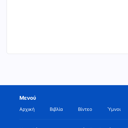
αγάπη Του προς εμάς, να υπακούμε στις ενορχηστρώ
συνεργάτες στο έργο Του, και να κάνουμε ό,τι μπο
εμπιστεύεται.
Μενού
Αρχική
Βιβλία
Βίντεο
Ύμνοι