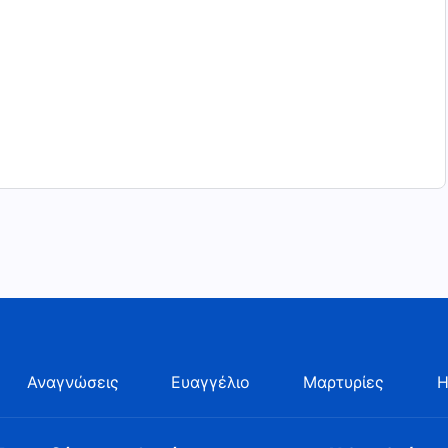
σεις και τον σχεδιασμό Του και να είμαστε
ρούμε για να ολοκληρώσουμε το έργο που μας
Αναγνώσεις
Ευαγγέλιο
Μαρτυρίες
Η