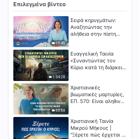
Επιλεγμένα βίντεο
Σειρά κηρυγμάτων:
Αναζητώντας την
αλήθεια στην πίστη
«Θα επιστρέψει
15:45
πραγματικά ο Κύριος
Ευαγγελική Ταινία
πάνω σε σύννεφο;»
«Συναντώντας τον
Κύριο κατά τη διάρκεια
των καταστροφών» (B)
1:34:28
Η Γη εισέρχεται σε μια
Χριστιανικές
«περίοδο μαζικής
βιωματικές μαρτυρίες,
εξαφάνισης». Οι
ΕΠ. 570: Είναι αληθινή
καταστροφές χτυπούν.
πίστη στον Θεό το να
Ξεκινά η αντίστροφη
53:58
επιζητάς μόνο την
μέτρηση για την
Χριστιανική Ταινία
απόλαυση της χάρης;
ανθρωπότητα. Έχεις
Μικρού Μήκους |
βρει τρόπο να
"Ξέρετε πώς έρχεται ο
επιβιώσεις;