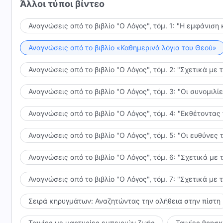
Άλλοι τύποι βίντεο
Με κρίση άμεση, η οργή Του θα κάψει τα εγκλήματά 
Αναγνώσεις από το βιβλίο "Ο Λόγος", τόμ. 1: "Η εμφάνιση 
Πουθενά δεν θα μπορούν να ξεφύγουν, να κρυφτούν. 
καταστραφούν. Οι θριαμβευτές, αγαπημένοι υιοί του 
Αναγνώσεις από το βιβλίο «Καθημερινά λόγια του Θεού»
ακούνε τη φωνή Του, τις πράξεις Του θ’ ακολουθούν
δεν θα σωπάσουν.
Αναγνώσεις από το βιβλίο "Ο Λόγος", τόμ. 2: "Σχετικά με 
Αναγνώσεις από το βιβλίο "Ο Λόγος", τόμ. 3: "Οι συνομι
Ο ένας αληθινός Θεός έχει ήδη εμφανιστεί! Θα ’μαστ
τέλος του κόσμου να ξετυλίγεται εμπρός μας. Απαρ
Αναγνώσεις από το βιβλίο "Ο Λόγος", τόμ. 4: "Εκθέτοντας
Ελευθερώσου απ’ το δέσιμο με σύζυγο, παιδιά. Αποκή
Αναγνώσεις από το βιβλίο "Ο Λόγος", τόμ. 5: "Οι ευθύνε
προλαβαίνεις! Στον Θεό στρέψου, άσ’ Του τον έλεγχο
θλίψη! Ξύπνα! Ξύπνα!
Αναγνώσεις από το βιβλίο "Ο Λόγος", τόμ. 6: "Σχετικά με 
Διασκευασμένο από το «Ο Λόγος», τόμ. 1: «Η εμφάνιση και 
Αναγνώσεις από το βιβλίο "Ο Λόγος", τόμ. 7: "Σχετικά με 
Σειρά κηρυγμάτων: Αναζητώντας την αλήθεια στην πίστη
Ταινίες με μαρτυρίες εμπειριών ζωής
Ταινίες θρησ