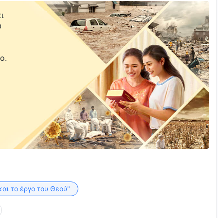
ι
υ
ε
ο.
και το έργο του Θεού"