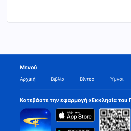
Μενού
Αρχική
Βιβλία
Βίντεο
Ύμνοι
Κατεβάστε την εφαρμογή «Εκκλησία του