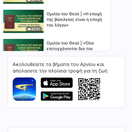
κερδηθούν σίγουρα από τον
Θεό»
Ομιλία του Θεού | «Η εποχή
της βασιλείας είναι η εποχή
του λόγου»
43:51
Ομιλία του Θεού | «Όλα
επιτυγχάνονται δια του
λόγου του Θεού»
58:45
Ακολουθείστε τα βήματα του Αρνίου και
απολαύστε την πλούσια τροφή για τη ζωή
Ομιλία του Θεού | «Εκείνοι
που αγαπούν αληθινά τον
Θεό είναι εκείνοι που
30:38
μπορούν να υποτάσσονται
απόλυτα στην πρακτικότητά
Του»
Ομιλία του Θεού | «Όσοι
πρόκειται να οδηγηθούν στην
τελείωση πρέπει να
32:07
υποβληθούν σε εξευγενισμό»
(Μέρος πρώτο)
Ομιλία του Θεού | «Όσοι