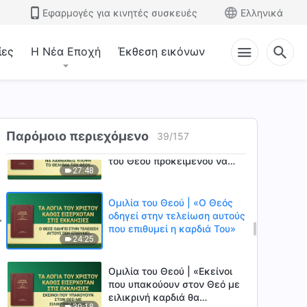
άνθρωποι η διάθεση των
Εφαρμογές για κινητές συσκευές
Ελληνικά
οποίων έχει αλλάξει είναι
27:07
εκείνοι που έχουν εισέλθει
στην πραγματικότητα του
ίες
Η Νέα Εποχή
Έκθεση εικόνων
λόγου του Θεού»
Ομιλία του Θεού |
«Γαληνεύοντας την καρδιά
σου ενώπιον του Θεού»
24:58
Ομιλία του Θεού | «Να
Παρόμοιο περιεχόμενο
39
/
157
λαμβάνεις υπόψη το θέλημα
του Θεού προκειμένου να
27:48
επιτύχεις την τελείωση»
Ομιλία του Θεού | «Ο Θεός
οδηγεί στην τελείωση αυτούς
που επιθυμεί η καρδιά Του»
24:25
Ομιλία του Θεού | «Εκείνοι
που υπακούουν στον Θεό με
ειλικρινή καρδιά θα
30:18