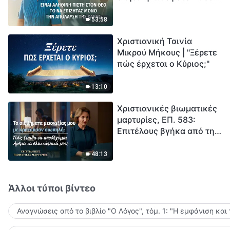
το να επιζητάς μόνο την
μέτρηση για την
απόλαυση της χάρης;
ανθρωπότητα. Έχεις βρει
53:58
τρόπο να επιβιώσεις;
Χριστιανική Ταινία
Μικρού Μήκους | "Ξέρετε
πώς έρχεται ο Κύριος;"
13:10
Χριστιανικές βιωματικές
μαρτυρίες, ΕΠ. 583:
Επιτέλους βγήκα από τη
σκιά της κατωτερότητας
48:13
Άλλοι τύποι βίντεο
Αναγνώσεις από το βιβλίο "Ο Λόγος", τόμ. 1: "Η εμφάνιση και