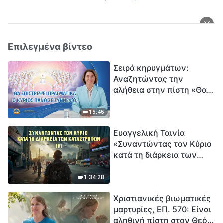
Επιλεγμένα βίντεο
Σειρά κηρυγμάτων:
Αναζητώντας την
αλήθεια στην πίστη «Θα
επιστρέψει πραγματικά ο
Κύριος πάνω σε
15:45
σύννεφο;»
Ευαγγελική Ταινία
«Συναντώντας τον Κύριο
κατά τη διάρκεια των
καταστροφών» (B) Η Γη
εισέρχεται σε μια
1:34:28
«περίοδο μαζικής
Χριστιανικές βιωματικές
εξαφάνισης». Οι
μαρτυρίες, ΕΠ. 570: Είναι
καταστροφές χτυπούν.
αληθινή πίστη στον Θεό
Ξεκινά η αντίστροφη