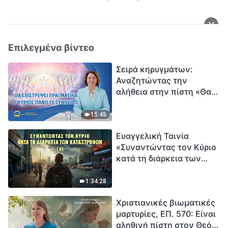
Επιλεγμένα βίντεο
Σειρά κηρυγμάτων:
Αναζητώντας την
αλήθεια στην πίστη «Θα
επιστρέψει πραγματικά ο
Κύριος πάνω σε
15:45
σύννεφο;»
Ευαγγελική Ταινία
«Συναντώντας τον Κύριο
κατά τη διάρκεια των
καταστροφών» (B) Η Γη
εισέρχεται σε μια
1:34:28
«περίοδο μαζικής
Χριστιανικές βιωματικές
εξαφάνισης». Οι
μαρτυρίες, ΕΠ. 570: Είναι
καταστροφές χτυπούν.
αληθινή πίστη στον Θεό
Ξεκινά η αντίστροφη