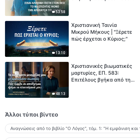
το να επιζητάς μόνο την
μέτρηση για την
απόλαυση της χάρης;
ανθρωπότητα. Έχεις βρει
53:58
τρόπο να επιβιώσεις;
Χριστιανική Ταινία
Μικρού Μήκους | "Ξέρετε
πώς έρχεται ο Κύριος;"
13:10
Χριστιανικές βιωματικές
μαρτυρίες, ΕΠ. 583:
Επιτέλους βγήκα από τη
σκιά της κατωτερότητας
48:13
Άλλοι τύποι βίντεο
Αναγνώσεις από το βιβλίο "Ο Λόγος", τόμ. 1: "Η εμφάνιση και