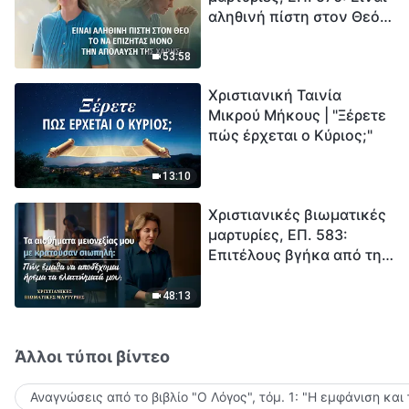
αληθινή πίστη στον Θεό
Ξεκινά η αντίστροφη
το να επιζητάς μόνο την
μέτρηση για την
απόλαυση της χάρης;
ανθρωπότητα. Έχεις βρει
53:58
τρόπο να επιβιώσεις;
Χριστιανική Ταινία
Μικρού Μήκους | "Ξέρετε
πώς έρχεται ο Κύριος;"
13:10
Χριστιανικές βιωματικές
μαρτυρίες, ΕΠ. 583:
Επιτέλους βγήκα από τη
σκιά της κατωτερότητας
48:13
Άλλοι τύποι βίντεο
Αναγνώσεις από το βιβλίο "Ο Λόγος", τόμ. 1: "Η εμφάνιση και