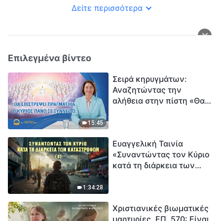
Δείτε περισσότερα
Επιλεγμένα βίντεο
Σειρά κηρυγμάτων:
Αναζητώντας την
αλήθεια στην πίστη «Θα
επιστρέψει πραγματικά ο
Κύριος πάνω σε
15:45
σύννεφο;»
Ευαγγελική Ταινία
«Συναντώντας τον Κύριο
κατά τη διάρκεια των
καταστροφών» (B) Η Γη
εισέρχεται σε μια
1:34:28
«περίοδο μαζικής
Χριστιανικές βιωματικές
εξαφάνισης». Οι
μαρτυρίες, ΕΠ. 570: Είναι
καταστροφές χτυπούν.