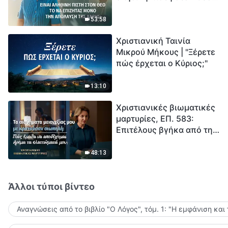
το να επιζητάς μόνο την
μέτρηση για την
απόλαυση της χάρης;
ανθρωπότητα. Έχεις βρει
53:58
τρόπο να επιβιώσεις;
Χριστιανική Ταινία
Μικρού Μήκους | "Ξέρετε
πώς έρχεται ο Κύριος;"
13:10
Χριστιανικές βιωματικές
μαρτυρίες, ΕΠ. 583:
Επιτέλους βγήκα από τη
σκιά της κατωτερότητας
48:13
Άλλοι τύποι βίντεο
Αναγνώσεις από το βιβλίο "Ο Λόγος", τόμ. 1: "Η εμφάνιση και