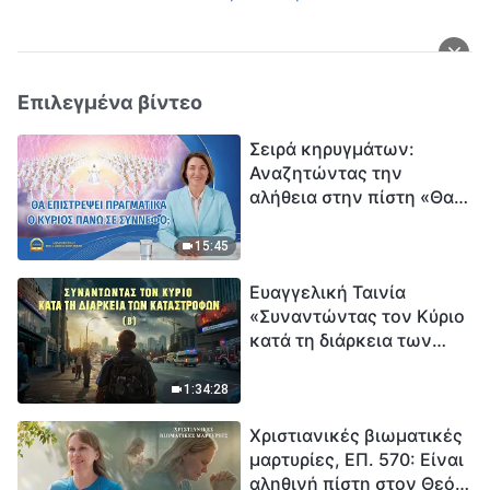
Επιλεγμένα βίντεο
Σειρά κηρυγμάτων:
Αναζητώντας την
αλήθεια στην πίστη «Θα
επιστρέψει πραγματικά ο
Κύριος πάνω σε
15:45
σύννεφο;»
Ευαγγελική Ταινία
«Συναντώντας τον Κύριο
κατά τη διάρκεια των
καταστροφών» (B) Η Γη
εισέρχεται σε μια
1:34:28
«περίοδο μαζικής
Χριστιανικές βιωματικές
εξαφάνισης». Οι
μαρτυρίες, ΕΠ. 570: Είναι
καταστροφές χτυπούν.
αληθινή πίστη στον Θεό
Ξεκινά η αντίστροφη