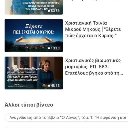
το να επιζητάς μόνο την
μέτρηση για την
απόλαυση της χάρης;
ανθρωπότητα. Έχεις βρει
53:58
τρόπο να επιβιώσεις;
Χριστιανική Ταινία
Μικρού Μήκους | "Ξέρετε
πώς έρχεται ο Κύριος;"
13:10
Χριστιανικές βιωματικές
μαρτυρίες, ΕΠ. 583:
Επιτέλους βγήκα από τη
σκιά της κατωτερότητας
48:13
Άλλοι τύποι βίντεο
Αναγνώσεις από το βιβλίο "Ο Λόγος", τόμ. 1: "Η εμφάνιση και