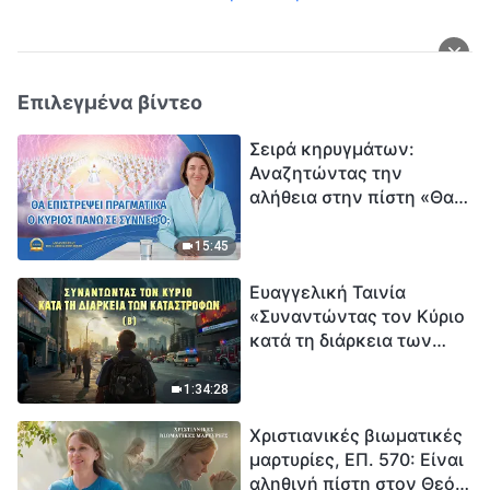
Επιλεγμένα βίντεο
Σειρά κηρυγμάτων:
Αναζητώντας την
αλήθεια στην πίστη «Θα
επιστρέψει πραγματικά ο
Κύριος πάνω σε
15:45
σύννεφο;»
Ευαγγελική Ταινία
«Συναντώντας τον Κύριο
κατά τη διάρκεια των
καταστροφών» (B) Η Γη
εισέρχεται σε μια
1:34:28
«περίοδο μαζικής
Χριστιανικές βιωματικές
εξαφάνισης». Οι
μαρτυρίες, ΕΠ. 570: Είναι
καταστροφές χτυπούν.
αληθινή πίστη στον Θεό
Ξεκινά η αντίστροφη