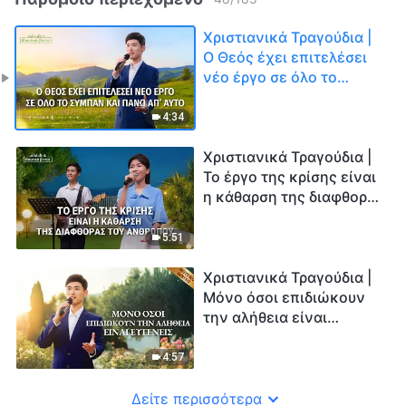
Χριστιανικά Τραγούδια |
Ο Θεός έχει επιτελέσει
νέο έργο σε όλο το
σύμπαν και πάνω απ’
αυτό
4:34
Χριστιανικά Τραγούδια |
Το έργο της κρίσης είναι
η κάθαρση της διαφθοράς
του ανθρώπου
5:51
Χριστιανικά Τραγούδια |
Μόνο όσοι επιδιώκουν
την αλήθεια είναι
ευγενείς
4:57
Δείτε περισσότερα