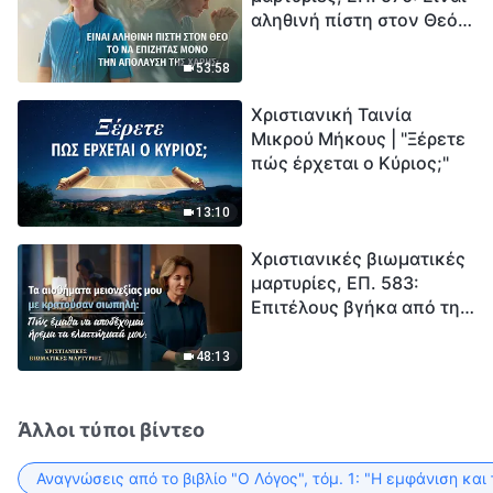
αληθινή πίστη στον Θεό
Ξεκινά η αντίστροφη
το να επιζητάς μόνο την
μέτρηση για την
απόλαυση της χάρης;
ανθρωπότητα. Έχεις βρει
53:58
τρόπο να επιβιώσεις;
Χριστιανική Ταινία
Μικρού Μήκους | "Ξέρετε
πώς έρχεται ο Κύριος;"
13:10
Χριστιανικές βιωματικές
μαρτυρίες, ΕΠ. 583:
Επιτέλους βγήκα από τη
σκιά της κατωτερότητας
48:13
Άλλοι τύποι βίντεο
Αναγνώσεις από το βιβλίο "Ο Λόγος", τόμ. 1: "Η εμφάνιση και