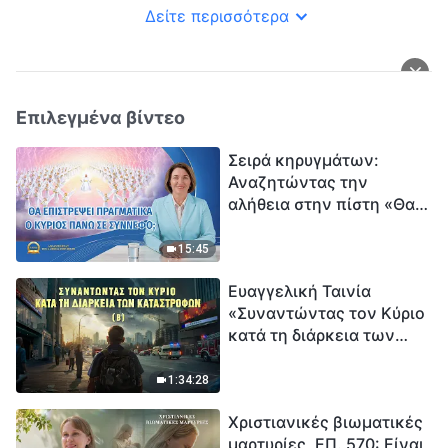
Δείτε περισσότερα
Επιλεγμένα βίντεο
Σειρά κηρυγμάτων:
Αναζητώντας την
αλήθεια στην πίστη «Θα
επιστρέψει πραγματικά ο
Κύριος πάνω σε
15:45
σύννεφο;»
Ευαγγελική Ταινία
«Συναντώντας τον Κύριο
κατά τη διάρκεια των
καταστροφών» (B) Η Γη
εισέρχεται σε μια
1:34:28
«περίοδο μαζικής
Χριστιανικές βιωματικές
εξαφάνισης». Οι
μαρτυρίες, ΕΠ. 570: Είναι
καταστροφές χτυπούν.