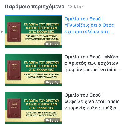
Παρόμοιο περιεχόμενο
139
/
157
Ομιλία του Θεού |
«Γνωρίζεις ότι ο Θεός
έχει επιτελέσει κάτι
σπουδαίο μεταξύ των
ανθρώπων;»
18:27
Ομιλία του Θεού | «Μόνο
ο Χριστός των εσχάτων
ημερών μπορεί να δώσει
στον άνθρωπο την οδό
για την αιώνια ζωή»
30:46
Ομιλία του Θεού |
«Οφείλεις να ετοιμάσεις
επαρκείς καλές πράξεις
για τον προορισμό σου»
18:58