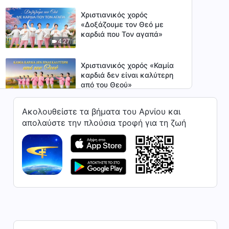
Χριστιανικός χορός
«Δοξάζουμε τον Θεό με
καρδιά που Τον αγαπά»
4:27
Χριστιανικός χορός «Καμία
καρδιά δεν είναι καλύτερη
από του Θεού»
3:31
Ακολουθείστε τα βήματα του Αρνίου και
Χριστιανικός χορός «Η
απολαύστε την πλούσια τροφή για τη ζωή
βασιλεία του Χριστού είναι
ένα σπιτικό με θαλπωρή»
5:09
Χριστιανικός χορός «Η
βασιλεία του Χριστού έχει
φτάσει ανάμεσα στους
6:38
ανθρώπους»
Χριστιανικός χορός «Ο Θεός
έφερε τη δόξα Του στην