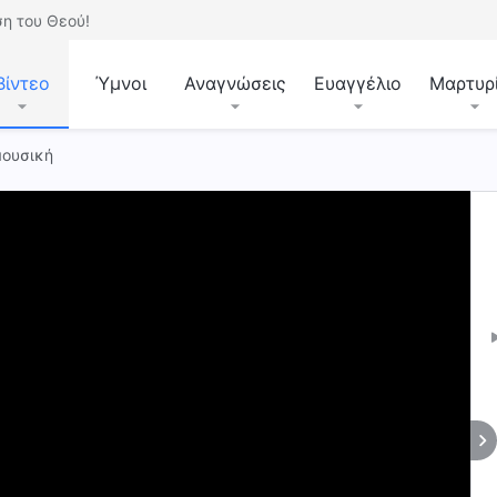
η του Θεού!
Βίντεο
Ύμνοι
Αναγνώσεις
Ευαγγέλιο
Μαρτυρ
μουσική