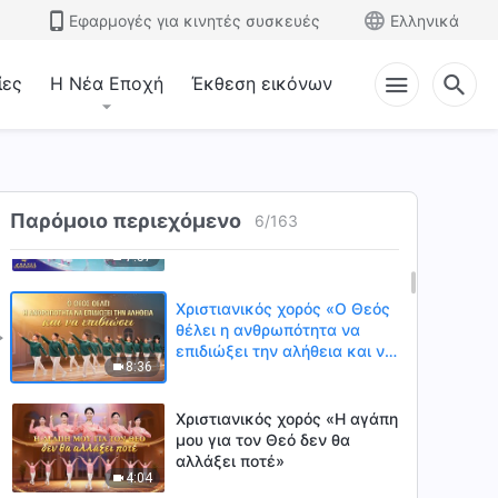
ένα ζεστό σπιτικό» | Φωνές
Εφαρμογές για κινητές συσκευές
Ελληνικά
5:51
δοξολογίας 2026
ίες
Η Νέα Εποχή
Έκθεση εικόνων
Χριστιανικός χορός «Το
σύμπαν αντηχεί από
δοξολογία για τον Θεό» |
4:58
Φωνές δοξολογίας 2026
Χριστιανικός χορός «Οι ζωές
Παρόμοιο περιεχόμενο
όλων των δημιουργημάτων
6
/
163
προέρχονται από τον Θεό» |
7:57
Φωνές δοξολογίας 2026
Χριστιανικός χορός «Ο Θεός
θέλει η ανθρωπότητα να
επιδιώξει την αλήθεια και να
8:36
επιβιώσει»
Χριστιανικός χορός «Η αγάπη
μου για τον Θεό δεν θα
αλλάξει ποτέ»
4:04