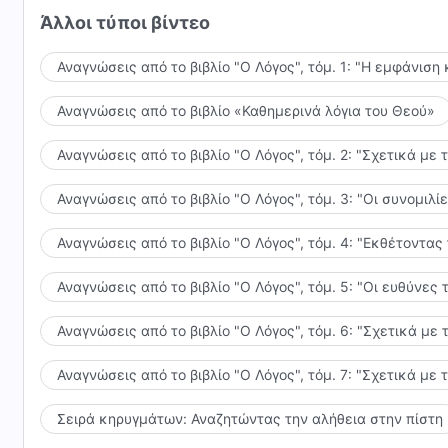
αλήθειες που αποκτάς και στις οποίες καταφέρνεις 
Άλλοι τύποι βίντεο
που ήλπιζες. Ο Θεός, όμως, λέει πως θα σου δώσει 
Αναγνώσεις από το βιβλίο "Ο Λόγος", τόμ. 1: "Η εμφάνιση 
επιδίωξης της αλήθειας που υιοθετείς, και την ειλικρ
Για την ώρα, μην επικεντρώνεσαι στο ποιος θα είναι
Αναγνώσεις από το βιβλίο «Καθημερινά λόγια του Θεού»
και τι επιφυλάσσει το μέλλον, ούτε στο αν θα μπορ
σκέφτεσαι τέτοια πράγματα και μην τα ζητάς. Επικε
Αναγνώσεις από το βιβλίο "Ο Λόγος", τόμ. 2: "Σχετικά με 
και φτάσε σε σημείο να επιδιώκεις την αλήθεια, να 
Αναγνώσεις από το βιβλίο "Ο Λόγος", τόμ. 3: "Οι συνομι
προθέσεις του Θεού, αλλά και φρόντισε να μην απογ
και έξι χιλιάδες χρόνια. Δώσε λίγη παρηγοριά στον Θ
Αναγνώσεις από το βιβλίο "Ο Λόγος", τόμ. 4: "Εκθέτοντας
άφησε τις επιθυμίες Του να πραγματοποιηθούν σ' εσ
Από το "Ο Λόγος", τόμ. 6: "Σχετικά με την επιδίωξη τ
έκανες αυτό; Ακόμη και αν τα τελικά αποτελέσματα 
Αναγνώσεις από το βιβλίο "Ο Λόγος", τόμ. 5: "Οι ευθύνε
δημιουργήματα, να υποτάσσεστε σε όλες τις ενορχησ
έχετε προσωπικά σχέδια. Είναι σωστό να έχει κανείς
Αναγνώσεις από το βιβλίο "Ο Λόγος", τόμ. 6: "Σχετικά με 
Αναγνώσεις από το βιβλίο "Ο Λόγος", τόμ. 7: "Σχετικά με 
Σειρά κηρυγμάτων: Αναζητώντας την αλήθεια στην πίστη