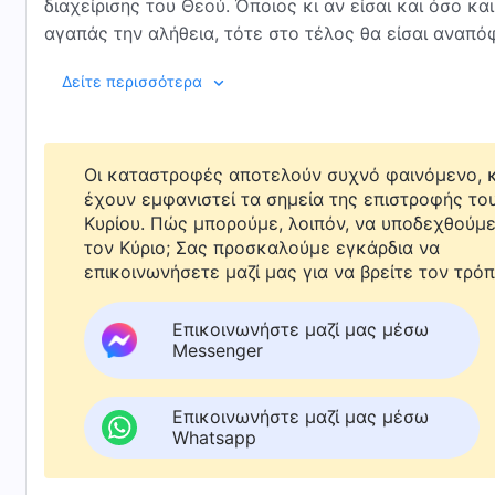
διαχείρισης του Θεού. Όποιος κι αν είσαι και όσο και
αγαπάς την αλήθεια, τότε στο τέλος θα είσαι αναπό
φανάρι.
Δείτε περισσότερα
Ο Θεός κάνει τρία στάδια έργου και είχε ένα σχέδιο
Οι καταστροφές αποτελούν συχνό φαινόμενο, κ
ανθρωπότητα. Στη συνέχεια, επιτέλεσε ένα προς έν
έχουν εμφανιστεί τα σημεία της επιστροφής το
ανθρωπότητα και την οδήγησε βήμα προς βήμα στο σ
Κυρίου. Πώς μπορούμε, λοιπόν, να υποδεχθούμ
καρδιά Του κι αντέχει τόσο καιρό, με απώτερο στό
τον Κύριο; Σας προσκαλούμε εγκάρδια να
εκφράζει και κάθε πτυχή των απαιτούμενων κριτηρ
επικοινωνήσετε μαζί μας για να βρείτε τον τρόπ
να τα μετατρέψει όλα αυτά σε ζωή και πραγματικότ
αυτό είναι εξαιρετικά σημαντικό και ο Θεός τού προσ
Επικοινωνήστε μαζί μας μέσω
Messenger
Όσον αφορά όλους τους ανθρώπους, ανεξάρτητα από 
πιστεύεις στον Θεό, θα πρέπει να καταβάλλεις προσ
Επικοινωνήστε μαζί μας μέσω
Δεν θα πρέπει να δίνεις έμφαση σε τυχόν αντικειμεν
Whatsapp
αλήθεια άνευ όρων. Μην πορεύεσαι όπως όπως. Ας υ
σπουδαίο ζήτημα στη ζωή σου και πασχίζεις και κάνε