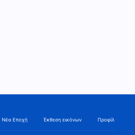
Χριστιανικός χορός «Τα λόγια
του Παντοδύναμου Θεού
είναι χιλιάκριβα»
4:25
Χριστιανικός χορός «Ο Θεός
υποστηρίζει τους πάντες και
προμηθεύει σιωπηλά για
3:45
όλους»
Χριστιανικός χορός «Όταν
έχασα τον Θεό»
3:44
Χριστιανικός χορός «Η
προσευχή του λαού του
Θεού»
4:00
 Νέα Εποχή
Έκθεση εικόνων
Προφίλ
Χριστιανικός χορός
«Ξεσηκωνόμαστε μέσα στο