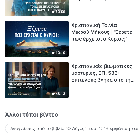
το να επιζητάς μόνο την
μέτρηση για την
απόλαυση της χάρης;
ανθρωπότητα. Έχεις βρει
53:58
τρόπο να επιβιώσεις;
Χριστιανική Ταινία
Μικρού Μήκους | "Ξέρετε
πώς έρχεται ο Κύριος;"
13:10
Χριστιανικές βιωματικές
μαρτυρίες, ΕΠ. 583:
Επιτέλους βγήκα από τη
σκιά της κατωτερότητας
48:13
Άλλοι τύποι βίντεο
Αναγνώσεις από το βιβλίο "Ο Λόγος", τόμ. 1: "Η εμφάνιση και