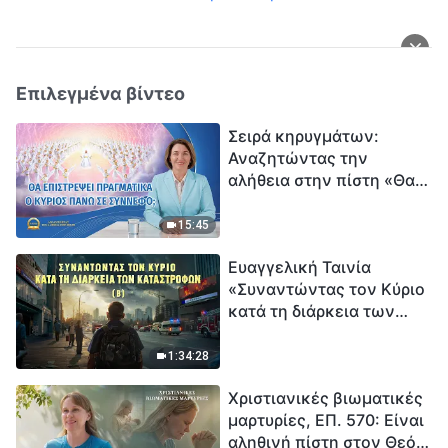
Επιλεγμένα βίντεο
Σειρά κηρυγμάτων:
Αναζητώντας την
αλήθεια στην πίστη «Θα
επιστρέψει πραγματικά ο
Κύριος πάνω σε
15:45
σύννεφο;»
Ευαγγελική Ταινία
«Συναντώντας τον Κύριο
κατά τη διάρκεια των
καταστροφών» (B) Η Γη
εισέρχεται σε μια
1:34:28
«περίοδο μαζικής
Χριστιανικές βιωματικές
εξαφάνισης». Οι
μαρτυρίες, ΕΠ. 570: Είναι
καταστροφές χτυπούν.
αληθινή πίστη στον Θεό
Ξεκινά η αντίστροφη