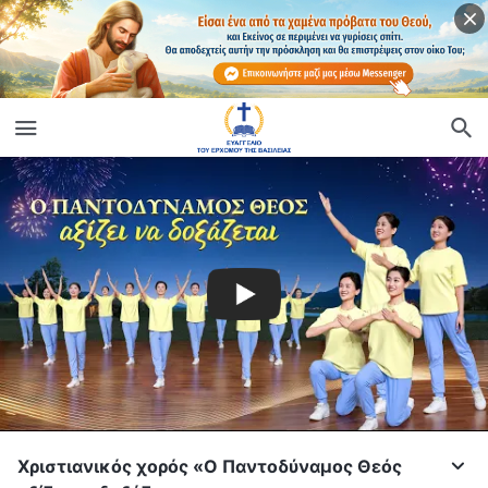
Χριστιανικός χορός «Ο Παντοδύναμος Θεός