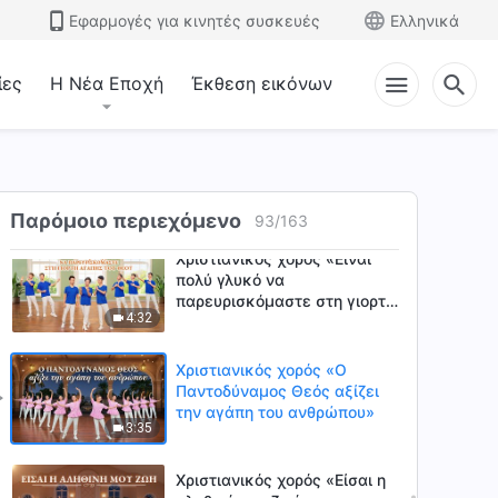
Εφαρμογές για κινητές συσκευές
Ελληνικά
ίες
Η Νέα Εποχή
Έκθεση εικόνων
Χριστιανικός χορός «Ο λόγος
του Θεού ξεκαθαρίζει για
μένα το μονοπάτι στη ζωή»
3:29
Παρόμοιο περιεχόμενο
93
/
163
Χριστιανικός χορός «Είναι
πολύ γλυκό να
παρευρισκόμαστε στη γιορτή
4:32
αγάπης του Θεού»
Χριστιανικός χορός «Ο
Παντοδύναμος Θεός αξίζει
την αγάπη του ανθρώπου»
3:35
Χριστιανικός χορός «Είσαι η