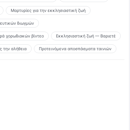
Μαρτυρίες για την εκκλησιαστική ζωή
υτήν την ημέρα,
κευτικών διωγμών
ιρά χορωδιακών βίντεο
Εκκλησιαστική ζωή — Βαριετέ
ον Θεό
 την αλήθεια
Προτεινόμενα αποσπάσματα ταινιών
δίνοντας μαρτυρία σε Αυτόν.
. Αξίζει την αγάπη του ανθρώπου.
 τραγούδια"