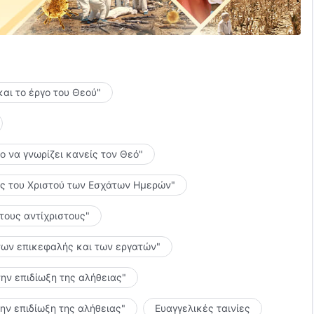
ύ, πέφτω πρηνής ενώπιόν Του.
ώπινη ομοιότητα.
α πλημμυρίζει την καρδιά μου.
και το έργο του Θεού"
ολύτιμες
το να γνωρίζει κανείς τον Θεό"
λίες του Χριστού των Εσχάτων Ημερών"
Του·
 τους αντίχριστους"
ς των επικεφαλής και των εργατών"
υ Θεού παραμένει στο πλάι μου.
την επιδίωξη της αλήθειας"
ιώθω πόνο.
την επιδίωξη της αλήθειας"
Ευαγγελικές ταινίες