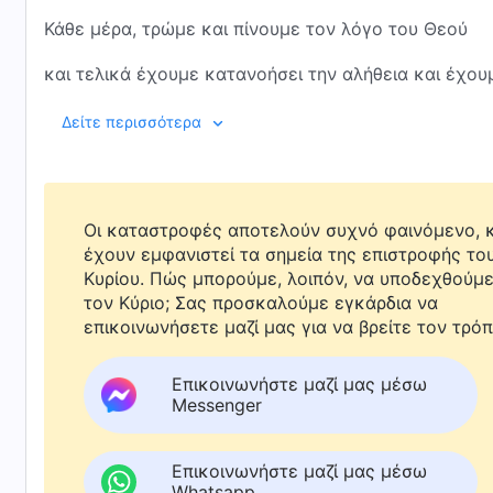
Κάθε μέρα, τρώμε και πίνουμε τον λόγο του Θεού
και τελικά έχουμε κατανοήσει την αλήθεια και έχουμ
Οι ελπίδες που είχαμε τόσα χρόνια έχουν εκπληρωθ
Δείτε περισσότερα
Ο Θεός μιλάει κάθε μέρα για να μας εφοδιάζει και να
τρέφοντας τις διψασμένες καρδιές μας.
Οι καταστροφές αποτελούν συχνό φαινόμενο, κ
Το ξεσκέπασμα και η κρίση του λόγου του Θεού έχου
έχουν εμφανιστεί τα σημεία της επιστροφής το
Κυρίου. Πώς μπορούμε, λοιπόν, να υποδεχθούμ
Με την καθοδήγηση και την ηγεσία του λόγου του Θ
τον Κύριο; Σας προσκαλούμε εγκάρδια να
επικοινωνήσετε μαζί μας για να βρείτε τον τρόπ
έχουμε γίνει ικανοί να ζούμε ενώπιον του Θεού.
Επικοινωνήστε μαζί μας μέσω
Αγαλλιάζουμε που κατανοούμε την αλήθεια.
Messenger
Ο Παντοδύναμος Θεός αξίζει την αγάπη του ανθρώπ
Επικοινωνήστε μαζί μας μέσω
II
Whatsapp