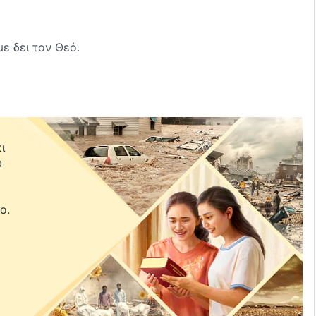
ε δει τον Θεό.
εί κι απολαμβάνουμε πελώριες ευλογίες.
 μας ποτίζει,
ι
ν κυριέψει τις καρδιές μας.
υ
ε
εού,
ο.
ου.