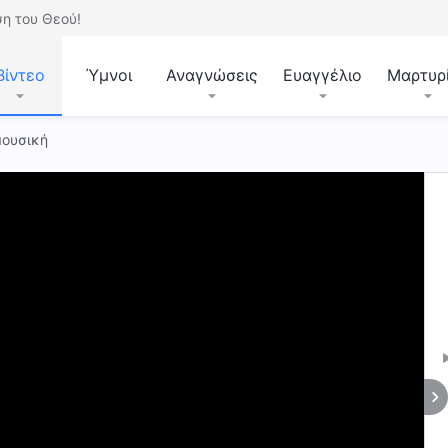
η του Θεού!
Βίντεο
Ύμνοι
Αναγνώσεις
Ευαγγέλιο
Μαρτυρ
μουσική