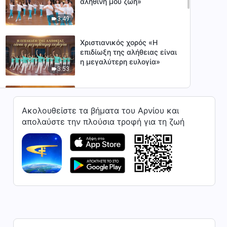
αληθινή μου ζωή»
3:49
Χριστιανικός χορός «Η
επιδίωξη της αλήθειας είναι
η μεγαλύτερη ευλογία»
3:53
Χριστιανικός χορός «Ο Υιός
του ανθρώπου κατέρχεται
Ακολουθείστε τα βήματα του Αρνίου και
στη γη»
4:12
απολαύστε την πλούσια τροφή για τη ζωή
Χριστιανικός χορός «Ο
Παντοδύναμος Θεός σώζει
τους ανθρώπους»
3:50
Χριστιανικός χορός «Η
μεγαλύτερη ευλογία απ' όλες
είναι να ακολουθείς τον
4:34
Παντοδύναμο Θεό»