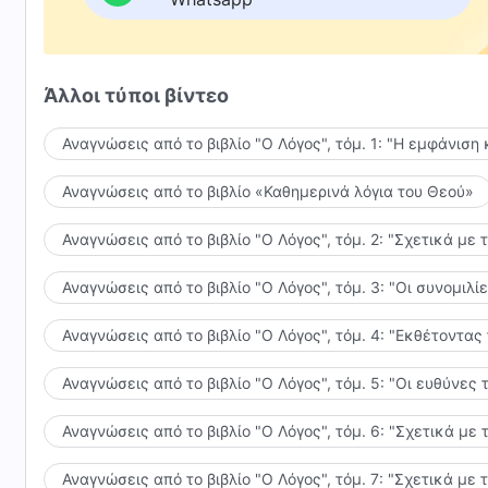
Αφού κρίθηκα και παιδεύτηκα απ' τον λόγο του Θεο
Βλέπω πόσο διεφθαρμένος είμαι κι ότι δεν έχω ανθρ
Άλλοι τύποι βίντεο
Γνωρίζω τη δίκαιη διάθεση του Θεού και η μεταμέλει
Αναγνώσεις από το βιβλίο "Ο Λόγος", τόμ. 1: "Η εμφάνιση 
Χωρίς την κρίση του Θεού, θα ήμουν ανάξιος να ζω.
Αναγνώσεις από το βιβλίο «Καθημερινά λόγια του Θεού»
Η κρίση και η παίδευση του Θεού είναι πραγματικά π
Αναγνώσεις από το βιβλίο "Ο Λόγος", τόμ. 2: "Σχετικά με 
και μου έχουν χαρίσει την ευκαιρία να σωθώ.
Αναγνώσεις από το βιβλίο "Ο Λόγος", τόμ. 3: "Οι συνομι
Ευχαριστώ τον Θεό για την κρίση και τις δοκιμασίες 
Αναγνώσεις από το βιβλίο "Ο Λόγος", τόμ. 4: "Εκθέτοντας
όλ' αυτά μου έχουν δώσει χρόνο να μετανοήσω.
Αναγνώσεις από το βιβλίο "Ο Λόγος", τόμ. 5: "Οι ευθύνε
Στις δοκιμασίες και τους εξευγενισμούς, ο λόγος το
Αναγνώσεις από το βιβλίο "Ο Λόγος", τόμ. 6: "Σχετικά με 
Δεν νιώθω μόνος ούτε ότι μ' έχουν απαρνηθεί. Δε ν
Όσο κι αν υποφέρω όταν ακολουθώ τον Θεό,
Αναγνώσεις από το βιβλίο "Ο Λόγος", τόμ. 7: "Σχετικά με 