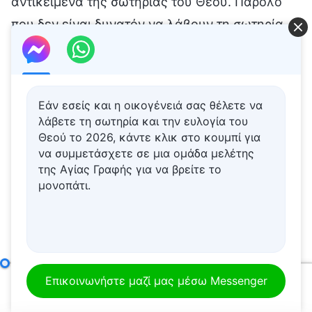
Εάν εσείς και η οικογένειά σας θέλετε να
λάβετε τη σωτηρία και την ευλογία του
Θεού το 2026, κάντε κλικ στο κουμπί για
να συμμετάσχετε σε μια ομάδα μελέτης
της Αγίας Γραφής για να βρείτε το
μονοπάτι.
Μόνο διαλύοντας τις αντιλήψεις του μπορεί κανείς να πορευτεί στον σωστό δρόμο της πίστης στον Θεό (3)
Επικοινωνήστε μαζί μας μέσω Messenger
00:00
01:14:30