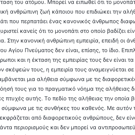
ταση του ατόμου. Μπορεί να ειπωθεί ότι το μονοπάτι
ική ανθρώπινη ζωή κάποιου που επιδιώκει την αλήθε
άτι που περπατάει ένας κανονικός άνθρωπος διαφω
υριστεί κανείς ότι το μονοπάτι στο οποίο βαδίζει εί
α. Στην κανονική ανθρώπινη εμπειρία, επειδή οι άνθ
του Αγίου Πνεύματος δεν είναι, επίσης, το ίδιο. Επ
θρωποι και η έκταση της εμπειρίας τους δεν είναι τ
ων σκέψεών τους, η εμπειρία τους αναμειγνύεται σ
αμβάνεται μια αλήθεια σύμφωνα με τις διαφορετικέ
όησή τους για το πραγματικό νόημα της αλήθειας δε
ές πτυχές αυτής. Το πεδίο της αλήθειας την οποία 
 σύμφωνα με τις συνθήκες του καθενός. Με αυτόν τ
εκφράζεται από διαφορετικούς ανθρώπους, δεν είνα
πάντα περιορισμούς και δεν μπορεί να αντιπροσωπε