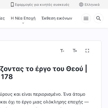
Εφαρμογές για κινητές συσκευές
Ελληνικά
ίες
Η Νέα Εποχή
Έκθεση εικόνων
Μυστήρια σχετικά με τη Βίβλο
Εκθέτοντας τις
ζοντας το έργο του Θεού |
 178
ρους και είναι περιορισμένο. Ένα άτομο
 και όχι το έργο μιας ολόκληρης εποχής —