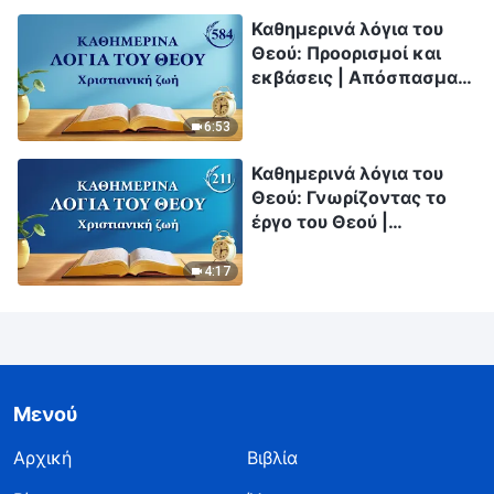
Καθημερινά λόγια του
Θεού: Προορισμοί και
εκβάσεις | Απόσπασμα
584
6:53
Καθημερινά λόγια του
Θεού: Γνωρίζοντας το
έργο του Θεού |
Απόσπασμα 211
4:17
Μενού
Αρχική
Βιβλία