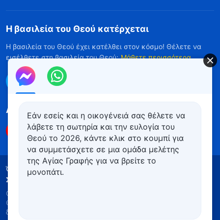
Η βασιλεία του Θεού κατέρχεται
Η βασιλεία του Θεού έχει κατέλθει στον κόσμο! Θέλετε να
εισέλθετε στη βασιλεία του Θεού;
Μάθετε περισσότερα
Επικοινωνήστε μαζί μας μέσω Messenger
Ακολουθήστε μας
Εάν εσείς και η οικογένειά σας θέλετε να
λάβετε τη σωτηρία και την ευλογία του
Θεού το 2026, κάντε κλικ στο κουμπί για
να συμμετάσχετε σε μια ομάδα μελέτης
της Αγίας Γραφής για να βρείτε το
Όροι Χρήσης
Πολιτική απορρήτου
μονοπάτι.
Συντελεστές
Πολιτική για τα Cookies
Copyright © 2026
Εκκλησία του Παντοδύναμου
Θεού
. Με την επιφύλαξη παντός νομίμου
δικαιώματος.