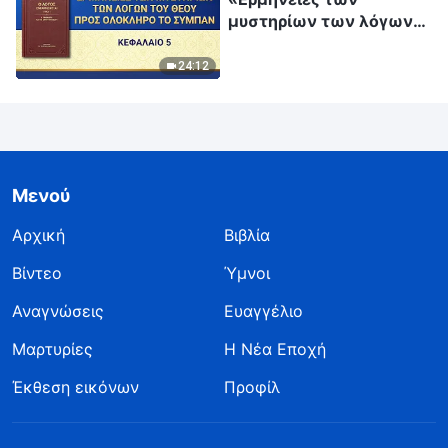
μυστηρίων των λόγων
του Θεού προς ολόκληρο
το σύμπαν: Κεφάλαιο 5»
24:12
Μενού
Αρχική
Βιβλία
Βίντεο
Ύμνοι
Αναγνώσεις
Ευαγγέλιο
Μαρτυρίες
Η Νέα Εποχή
Έκθεση εικόνων
Προφίλ